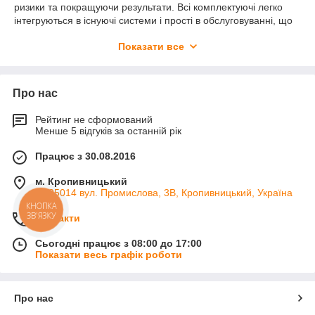
ризики та покращуючи результати. Всі комплектуючі легко
інтегруються в існуючі системи і прості в обслуговуванні, що
дозволяє зберігати час та ресурси.
Показати все
Оберіть запчастини і комплектуючі Precision Planting, щоб
отримати максимальну віддачу від вашого обладнання і
підвищити ефективність роботи на кожному етапі
Про нас
сільськогосподарського циклу. Якість, надійність і інновації –
це те, що робить нас вашим надійним партнером у
вирощуванні високих врожаїв.
Рейтинг не сформований
Менше 5 відгуків за останній рік
Працює з 30.08.2016
м. Кропивницький
ін. 25014 вул. Промислова, 3В, Кропивницький, Україна
КНОПКА
ЗВ'ЯЗКУ
Контакти
Сьогодні працює з 08:00 до 17:00
Показати весь графік роботи
Про нас