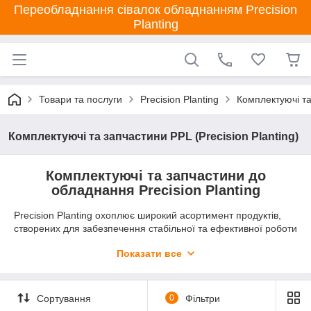
Переобладнання сівалок обладнанням Precision
Planting
Товари та послуги
Precision Planting
Комплектуючі та
Комплектуючі та запчастини PPL (Precision Planting)
Комплектуючі та запчастини до
обладнання Precision Planting
Precision Planting охоплює широкий асортимент продуктів,
створених для забезпечення стабільної та ефективної роботи
вашого обладнання. Наші запчастини розроблені з
Показати все
урахуванням найвищих стандартів якості, що гарантує
довготривалу роботу і максимальну продуктивність техніки.
Вони забезпечують точність висіву, оптимізацію витрат
матеріалів та підвищення врожайності, що є основою успіху
Сортування
0
Фільтри
будь-якого господарства.