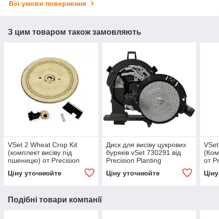
Всі умови повернення
З цим товаром також замовляють
VSet 2 Wheat Crop Kit
Диск для висіву цукрових
VSet
(комплект висіву під
буряків vSet 730291 від
(Ком
пшеницю) от Precision
Precision Planting
от P
Planting
Ціну уточнюйте
Ціну уточнюйте
Цін
Подібні товари компанії