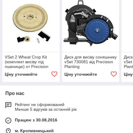
VSet 2 Wheat Crop Kit
Диск для висіву соняшнику
Диск
(комплект висіву під
vSet 730081 від Precision
vSet
пшеницю) от Precision
Planting
Plan
Planting
Ціну уточнюйте
Ціну уточнюйте
Цін
Про нас
Рейтинг не сформований
Менше 5 відгуків за останній рік
Працює з 30.08.2016
м. Кропивницький