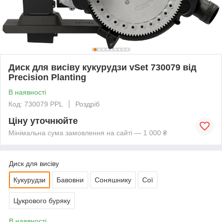
Диск для висіву кукурудзи vSet 730079 від
Precision Planting
В наявності
Код: 730079 PPL
Роздріб
Ціну уточнюйте
Мінімальна сума замовлення на сайті — 1 000 ₴
Диск для висіву
Кукурудзи
Бавовни
Соняшнику
Сої
Цукрового буряку
В наявності