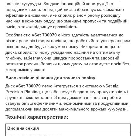
насіння кукурудзи. Завдяки інноваційній конструкції та
передовим технологіям, цей диск забезпечує максимально
ефективне висівання, яке сприяє рівномірному розподілу
насіння в кожному рядку, що зменшує пропуски та подвійний
висів, а також підвищує врожайність.
Особливістю
vSet 730079
є його здатність адаптуватися до
різних розмірів і форм насіння, що робить його універсальним
рішенням для будь-яких умов посіву. Використання цього
диска сприяє точному укладанню насіння на оптимальну
глибину, забезпечуючи швидке проростання та здоровий
розвиток рослин. Завдяки цьому диску ви отримуєте посів без
компромісів у якості.
Високоякісне рішення для точного посіву
Диск
vSet 730079
легко інтегрується з системою vSet від
Precision Planting, що забезпечує бездоганну продуктивність і
зручність використання. З цим диском ваші посівні роботи
стануть більш ефективними, економічними та продуктивними,
допомагаючи вам досягти максимального врожаю кукурудзи.
Технічні характеристики:
Висівна секція