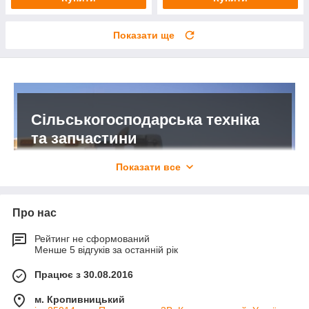
Показати ще
Сільськогосподарська техніка
та запчастини
Показати все
Висока якість українських деталей
Наша компанія займається виробництвом та
Про нас
продажем незамінної в сільському господарстві
техніки. Асортимент налічує різні моделі
Рейтинг не сформований
культиваторів, дискових борін, глибокорозпушувачів,
Менше 5 відгуків за останній рік
котків, компакторів, обприскувачів, плугів, сівалок і
запасних частин до них. Купуючи таку продукцію, Ви
Працює з 30.08.2016
перетворюйте посівні роботи і збір врожаю в
автоматизований процес. Ми цінуємо Вашу працю.
м. Кропивницький