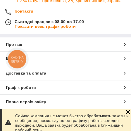
ін. 25014 вул. Промислова, 3В, Кропивницький, Україна
Тому виготовляємо обладнання виключно високої
якості. Маючи великі склади в кількох областях
Контакти
України, ми готові швидко здійснити відправку
запчастин, щоб Ваша техніка не простоювала, а
Сьогодні працює з 08:00 до 17:00
терміни робіт не зсувалися. Наші фахівці особисто
Показати весь графік роботи
перевіряють кожен товар на наявність браку або
дефектів перед кожною відправкою клієнту.
Про нас
Вибрати обладнання
КНОПКА
Контакти
ЗВ'ЯЗКУ
Доставка та оплата
Лідери продажу
Графік роботи
Повна версія сайту
Сейчас компания не может быстро обрабатывать заказы и
Сайт створено на маркетплейсі
Prom.ua
сообщения, поскольку по ее графику работы сегодня
выходной. Ваша заявка будет обработана в ближайший
опередньої
рабочий день.
Політика конфіденційності