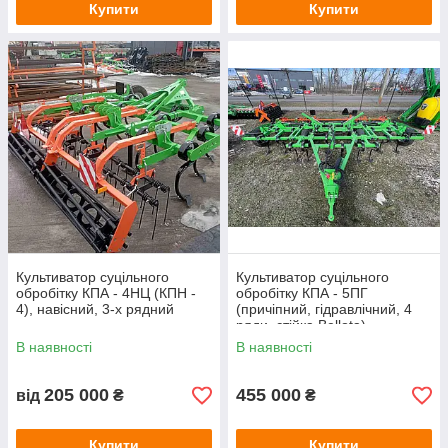
Купити
Купити
Культиватор суцільного
Культиватор суцільного
обробітку КПА - 4НЦ (КПН -
обробітку КПА - 5ПГ
4), навісний, 3-х рядний
(причіпний, гідравлічний, 4
ряди, стійка Bellota)
В наявності
В наявності
205 000
455 000
від
₴
₴
Купити
Купити