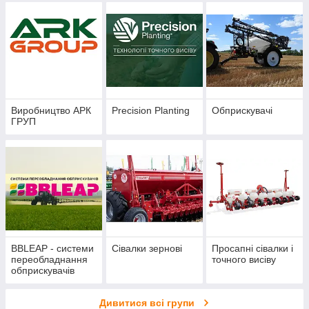
Виробництво АРК
Precision Planting
Обприскувачі
ГРУП
BBLEAP - cистеми
Сівалки зернові
Просапні сівалки і
переобладнання
точного висіву
обприскувачів
Дивитися всі групи