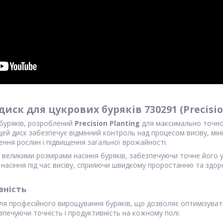
иск для цукрових буряків 730291 (Precisio
 буряків, розроблений
Precision Planting
для максимально точног
 цей диск забезпечує відмінний контроль над процесом висіву, мі
ення рослин і підвищення загальної врожайності.
 великими розмірами насіння буряків, забезпечуючи точне його ук
насіння під час висіву, сприяючи швидкому проростанню та здо
вність
ля професійного вирощування буряків, що дозволяє оптимізувати 
безпечуючи точність і продуктивність на кожному полі.