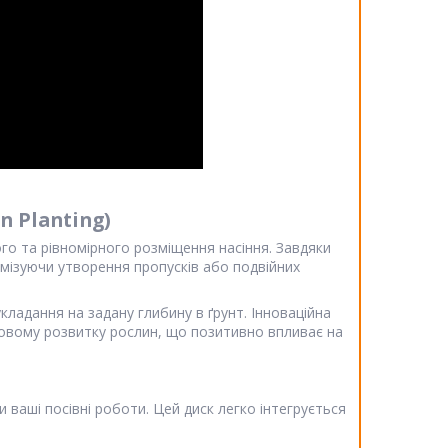
n Planting)
о та рівномірного розміщення насіння. Завдяки
німізуючи утворення пропусків або подвійних
ладання на задану глибину в ґрунт. Інноваційна
ровому розвитку рослин, що позитивно впливає на
ваші посівні роботи. Цей диск легко інтегрується