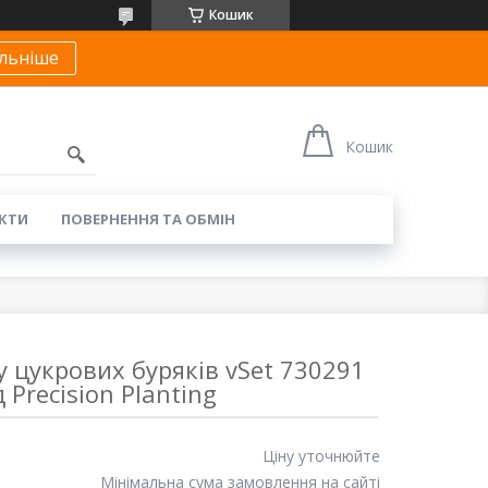
Кошик
льніше
Кошик
КТИ
ПОВЕРНЕННЯ ТА ОБМІН
у цукрових буряків vSet 730291
д Precision Planting
Ціну уточнюйте
Мінімальна сума замовлення на сайті