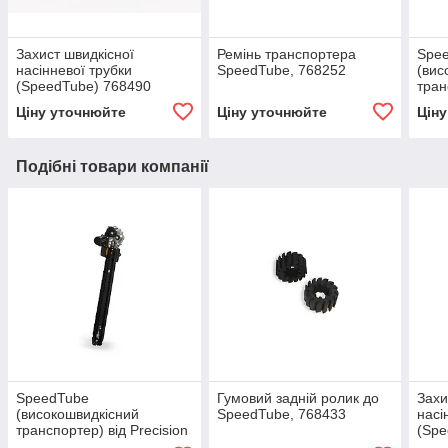
Захист швидкісної
Ремінь транспортера
Spe
насінневої трубки
SpeedTube, 768252
(вис
(SpeedTube) 768490
тран
Plan
Ціну уточнюйте
Ціну уточнюйте
Цін
Подібні товари компанії
SpeedTube
Гумовий задній ролик до
Захи
(високошвидкісний
SpeedTube, 768433
насі
транспортер) від Precision
(Spe
Planting