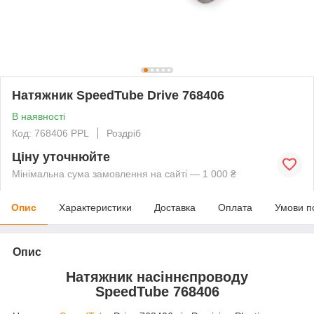
Натяжник SpeedTube Drive 768406
В наявності
Код: 768406 PPL
Роздріб
Ціну уточнюйте
Мінімальна сума замовлення на сайті — 1 000 ₴
Опис
Характеристики
Доставка
Оплата
Умови п
Опис
Натяжник насіннєпроводу
SpeedTube 768406