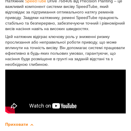
Натяжник
SpeedTube
Drive 768406 від Precision Planting – це
важливий компонент системи висіву SpeedTube, який
відповідає за підтримання оптимального натягу ременів
приводу. Завдяки натяжнику, ремені SpeedTube працюють
стабільно та безперервно, забезпечуючи точний і рівномірний
висів насіння навіть на високих швидкостях.
Цей натяжник відіграє ключову роль у зниженні ризику
прослизання або неправильної роботи приводу, що може
вплинути на точність висіву. Він допомагає системі працювати
ефективно в будь-яких польових умовах, гарантуючи, що
насіння буде розміщене в грунті на заданій відстані та з
необхідною глибиною.
Приховати