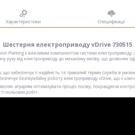
Характеристики
Специфікації
Шестерня електроприводу vDrive 730515
ision Planting є важливим компонентом системи електроприводу,
ачу руху від електроприводу до механізму висіву, що дозволяє з
, що забезпечує її надійність та тривалий термін служби в умов
абезпечує безперебійну роботу електроприводу vDrive, що є ключо
озволяє аграріям оптимізувати процес посіву, покращуючи контро
ті польових робіт.