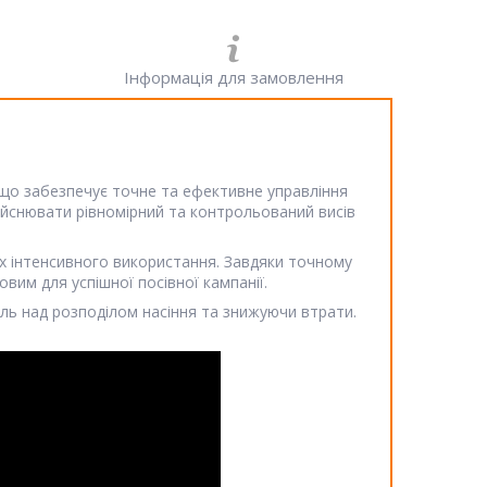
Інформація для замовлення
 що забезпечує точне та ефективне управління
дійснювати рівномірний та контрольований висів
ах інтенсивного використання. Завдяки точному
вим для успішної посівної кампанії.
ль над розподілом насіння та знижуючи втрати.