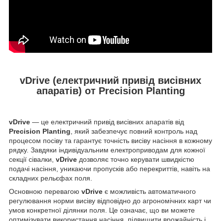
vDrive (електричний привід висівних
апаратів) от Precision Planting
vDrive
— це електричний привід висівних апаратів від
Precision Planting
, який забезпечує повний контроль над
процесом посіву та гарантує точність висіву насіння в кожному
рядку. Завдяки індивідуальним електроприводам для кожної
секції сівалки,
vDrive
дозволяє точно керувати швидкістю
подачі насіння, уникаючи пропусків або перекриттів, навіть на
складних рельєфах поля.
Основною перевагою
vDrive
є можливість автоматичного
регулювання норми висіву відповідно до агрономічних карт чи
умов конкретної ділянки поля. Це означає, що ви можете
оптимізувати використання насіння, підвищити врожайність і