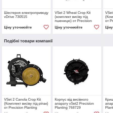
Шестерня електроприводу
VSet 2 Wheat Crop Kit
VSet
vDrive 730515
(комплект висіву під
(Ком
пшеницю) от Precision
от P
Planting
Ціну уточнюйте
Ціну уточнюйте
Цін
Подібні товари компанії
VSet 2 Canola Crop Kit
Корпус від висівного
Криш
(Комплект висіву під ріпак)
апарату vSet2 Precision
апар
от Precision Planting
Planting 768729
Plan