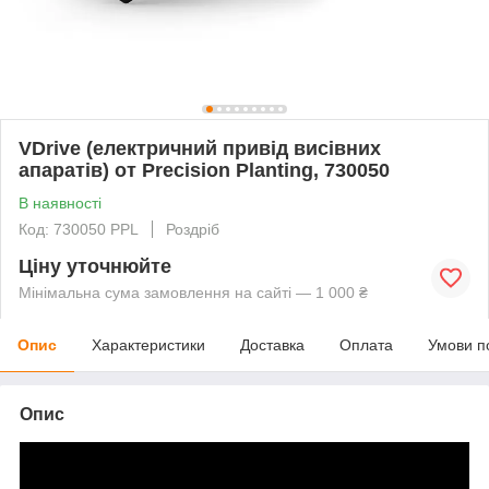
VDrive (електричний привід висівних
апаратів) от Precision Planting, 730050
В наявності
Код: 730050 PPL
Роздріб
Ціну уточнюйте
Мінімальна сума замовлення на сайті — 1 000 ₴
Опис
Характеристики
Доставка
Оплата
Умови п
Опис