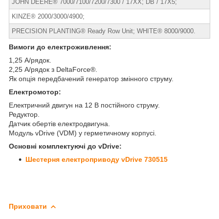
JOHN DEERE® 7000/7100/7200/7300 / 17XX; DB / 17X5;
KINZE® 2000/3000/4900;
PRECISION PLANTING® Ready Row Unit; WHITE® 8000/9000.
Вимоги до електроживлення:
1,25 А/рядок.
2,25 А/рядок з DeltaForce®.
Як опція передбачений генератор змінного струму.
Електромотор:
Електричний двигун на 12 В постійного струму.
Редуктор.
Датчик обертів електродвигуна.
Модуль vDrive (VDM) у герметичному корпусі.
Основні комплектуючі до vDrive:
Шестерня електроприводу
v
Drive 730515
Приховати