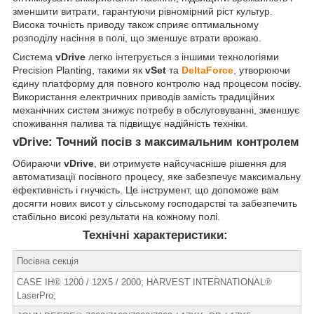
зменшити витрати, гарантуючи рівномірний ріст культур.
Висока точність приводу також сприяє оптимальному
розподілу насіння в полі, що зменшує втрати врожаю.
Система
vDrive
легко інтегрується з іншими технологіями
Precision Planting, такими як
vSet
та
DeltaForce
, утворюючи
єдину платформу для повного контролю над процесом посіву.
Використання електричних приводів замість традиційних
механічних систем знижує потребу в обслуговуванні, зменшує
споживання палива та підвищує надійність техніки.
vDrive: Точний посів з максимальним контролем
Обираючи
vDrive
, ви отримуєте найсучасніше рішення для
автоматизації посівного процесу, яке забезпечує максимальну
ефективність і гнучкість. Це інструмент, що допоможе вам
досягти нових висот у сільському господарстві та забезпечить
стабільно високі результати на кожному полі.
Технічні характеристики:
Посівна секція
CASE IH® 1200 / 12X5 / 2000; HARVEST INTERNATIONAL®
LaserPro;