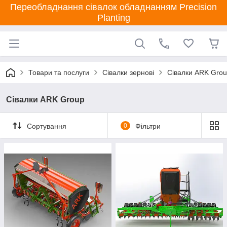
Переобладнання сівалок обладнанням Precision
Planting
Товари та послуги
Сівалки зернові
Сівалки ARK Gro
Сівалки ARK Group
Сортування
0
Фільтри