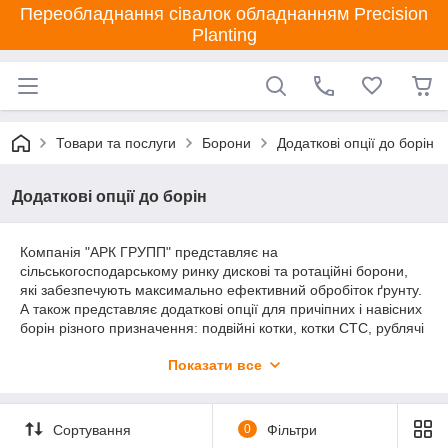
Переобладнання сівалок обладнанням Precision
Planting
Товари та послуги
Борони
Додаткові опції до борін
Додаткові опції до борін
Компанія "АРК ГРУПП" представляє на
сільськогосподарському ринку дискові та ротаційні борони,
які забезпечують максимально ефективний обробіток ґрунту.
А також представляє додаткові опції для причіпних і навісних
борін різного призначення: подвійні котки, котки СТС, рублячі
котки, пристрої для єврозчіпки з різними типами тракторів,
Показати все
додаткові диски, опорні колеса, щити, домкрати та інші
пристрої для ще більш ефективного ґрунтообробітку.
Сортування
0
Фільтри