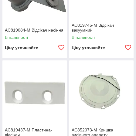
AC819745-M Відсікач
AC819084-M Відсікач насіння
вакуумний
В наявності
В наявності
Ціну уточнюйте
Ціну уточнюйте
AC819437-M Пластина-
AC852073-M Кришка
відсікач
висівного апарату