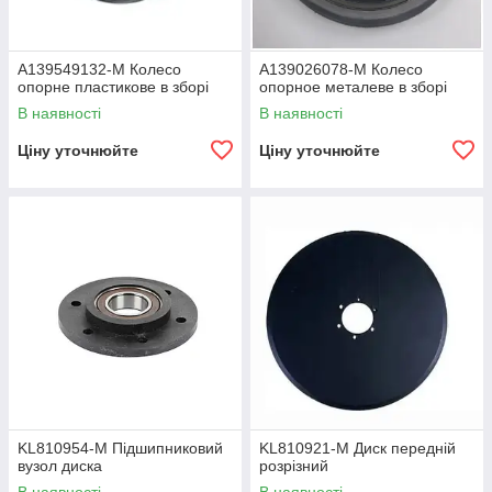
A139549132-M Колесо
A139026078-M Колесо
опорне пластикове в зборі
опорное металеве в зборі
В наявності
В наявності
Ціну уточнюйте
Ціну уточнюйте
KL810954-M Підшипниковий
KL810921-M Диск передній
вузол диска
розрізний