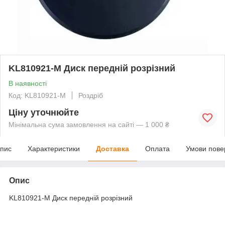
KL810921-M Диск передній розрізний
В наявності
Код: KL810921-M
Роздріб
Ціну уточнюйте
Мінімальна сума замовлення на сайті — 1 000 ₴
пис
Характеристики
Доставка
Оплата
Умови пове
Опис
KL810921-M Диск передній розрізний