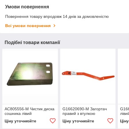
Умови повернення
Повернення товару впродовж 14 днів за домовленістю
Всі умови повернення
Подібні товари компанії
AC805556-M Чистик диска
G16620690-M Загортач
G16
сошника лівий
правий з втулкою
ліви
Ціну уточнюйте
Ціну уточнюйте
Цін