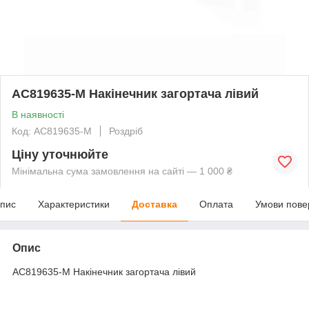
AC819635-M Накінечник загортача лівий
В наявності
Код: AC819635-M
Роздріб
Ціну уточнюйте
Мінімальна сума замовлення на сайті — 1 000 ₴
пис
Характеристики
Доставка
Оплата
Умови пове
Опис
AC819635-M Накінечник загортача лівий