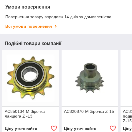
Умови повернення
Повернення товару впродовж 14 днів за домовленістю
Всі умови повернення
Подібні товари компанії
AC850134-M Зірочка
AC820870-M Зірочка Z-15
AC81
ланцюга Z -13
подв
Z-15
Ціну уточнюйте
Ціну уточнюйте
Цін