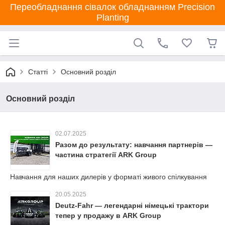
Переобладнання сівалок обладнанням Precision
Planting
Статті
Основний розділ
Основний розділ
02.07.2025
Разом до результату: навчання партнерів —
частина стратегії ARK Group
Навчання для наших дилерів у форматі живого спілкування
20.05.2025
Deutz-Fahr — легендарні німецькі трактори
тепер у продажу в ARK Group