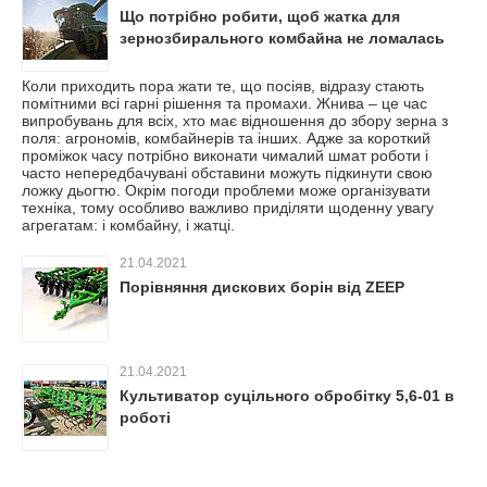
Що потрібно робити, щоб жатка для
зернозбирального комбайна не ломалась
Коли приходить пора жати те, що посіяв, відразу стають
помітними всі гарні рішення та промахи. Жнива – це час
випробувань для всіх, хто має відношення до збору зерна з
поля: агрономів, комбайнерів та інших. Адже за короткий
проміжок часу потрібно виконати чималий шмат роботи і
часто непередбачувані обставини можуть підкинути свою
ложку дьогтю. Окрім погоди проблеми може організувати
техніка, тому особливо важливо приділяти щоденну увагу
агрегатам: і комбайну, і жатці.
21.04.2021
Порівняння дискових борін від ZEEP
21.04.2021
Культиватор суцільного обробітку 5,6-01 в
роботі