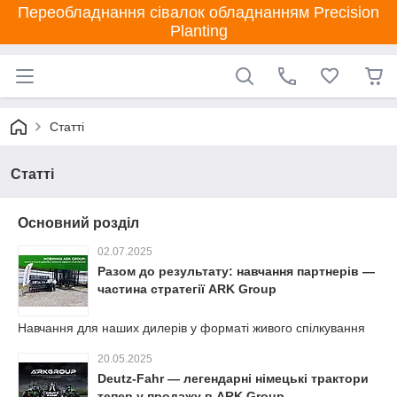
Переобладнання сівалок обладнанням Precision
Planting
Статті
Статті
Основний розділ
02.07.2025
Разом до результату: навчання партнерів —
частина стратегії ARK Group
Навчання для наших дилерів у форматі живого спілкування
20.05.2025
Deutz-Fahr — легендарні німецькі трактори
тепер у продажу в ARK Group