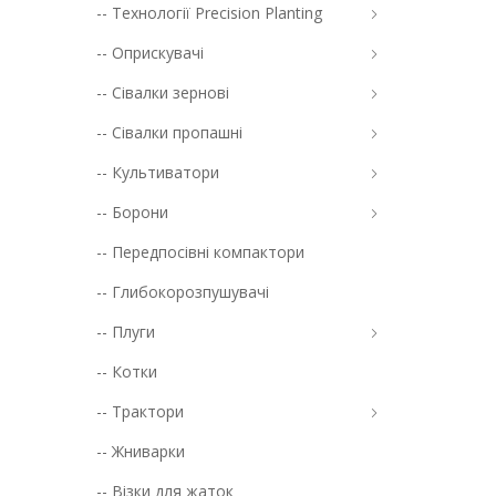
-- Технології Precision Planting
-- Оприскувачі
-- Сівалки зернові
-- Сівалки пропашні
-- Культиватори
-- Борони
-- Передпосівні компактори
-- Глибокорозпушувачі
-- Плуги
-- Котки
-- Трактори
-- Жниварки
-- Візки для жаток