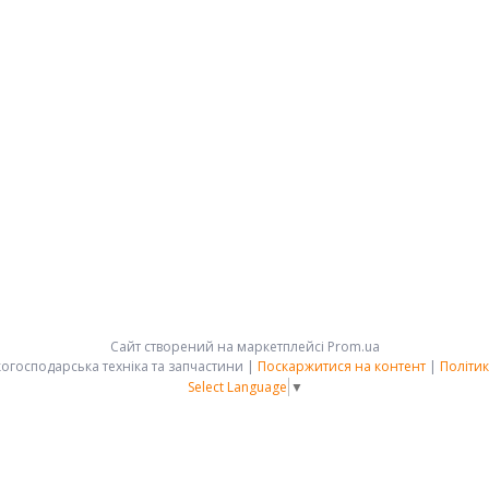
Сайт створений на маркетплейсі
Prom.ua
АРК-ГРУПП - сільськогосподарська техніка та запчастини |
Поскаржитися на контент
|
Політик
Select Language
▼