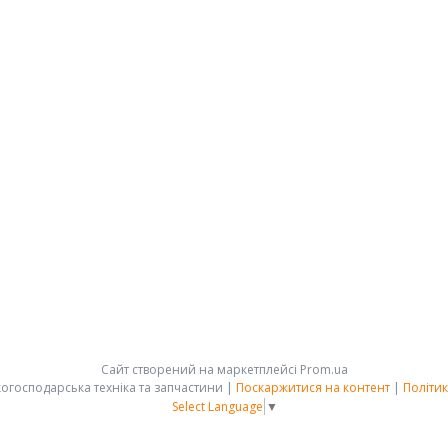
Сайт створений на маркетплейсі
Prom.ua
АРК-ГРУПП - сільськогосподарська техніка та запчастини |
Поскаржитися на контент
|
Політик
Select Language
▼