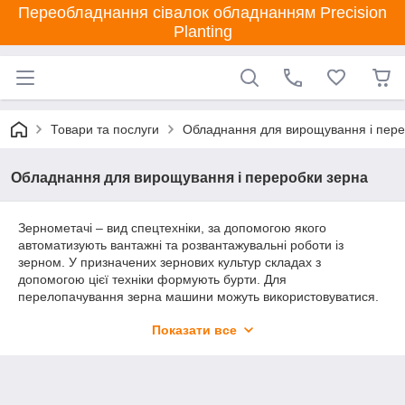
Переобладнання сівалок обладнанням Precision
Planting
Товари та послуги
Обладнання для вирощування і пере
Обладнання для вирощування і переробки зерна
Зернометачі – вид спецтехніки, за допомогою якого
автоматизують вантажні та розвантажувальні роботи із
зерном. У призначених зернових культур складах з
допомогою цієї техніки формують бурти. Для
перелопачування зерна машини можуть використовуватися.
Під час цього процесу зерно одночасно очищається від
Показати все
домішок та просушується.