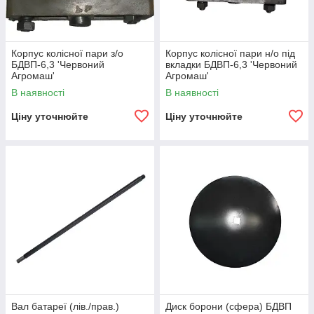
Корпус колісної пари з/о
Корпус колісної пари н/о під
БДВП-6,3 'Червоний
вкладки БДВП-6,3 'Червоний
Агромаш'
Агромаш'
В наявності
В наявності
Ціну уточнюйте
Ціну уточнюйте
Вал батареї (лів./прав.)
Диск борони (сфера) БДВП