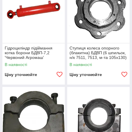
Гідроциліндр підіймання
Ступиця колеса опорного
котка борони БДВП-7,2
(блакитна) БДВП (6 шпильок,
'Червоний Агромаш'
н/к 7511, 7513, м-та 105х130)
'Краснянський агромаш'
В наявності
В наявності
Ціну уточнюйте
Ціну уточнюйте