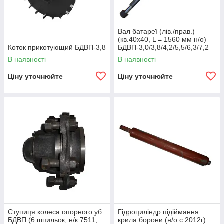
Вал батареї (лів./прав.)
(кв.40х40, L = 1560 мм н/о)
Коток прикотующий БДВП-3,8
БДВП-3,0/3,8/4,2/5,5/6,3/7,2
'Краснянський агромаш'
В наявності
В наявності
Ціну уточнюйте
Ціну уточнюйте
Ступиця колеса опорного уб.
Гідроциліндр підіймання
БДВП (6 шпильок, н/к 7511,
крила борони (н/о с 2012г)