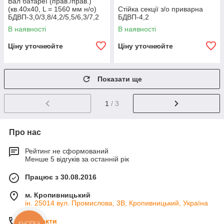
Вал батареї (прав./прав.)
(кв.40х40, L = 1560 мм н/о)
Стійка секції з/о приварна
БДВП-3,0/3,8/4,2/5,5/6,3/7,2
БДВП-4,2
'Краснянський агромаш
В наявності
В наявності
Ціну уточнюйте
Ціну уточнюйте
Показати ще
1
/ 3
Про нас
Рейтинг не сформований
Менше 5 відгуків за останній рік
Працює з 30.08.2016
м. Кропивницький
ін. 25014 вул. Промислова, 3В, Кропивницький, Україна
Контакти
КНОПКА