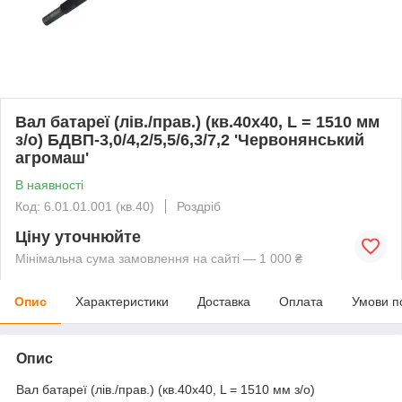
Вал батареї (лів./прав.) (кв.40х40, L = 1510 мм
з/о) БДВП-3,0/4,2/5,5/6,3/7,2 'Червонянський
агромаш'
В наявності
Код: 6.01.01.001 (кв.40)
Роздріб
Ціну уточнюйте
Мінімальна сума замовлення на сайті — 1 000 ₴
Опис
Характеристики
Доставка
Оплата
Умови п
Опис
Вал батареї (лів./прав.) (кв.40х40, L = 1510 мм з/о)