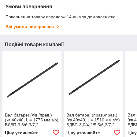
Умови повернення
Повернення товару впродовж 14 днів за домовленістю
Всі умови повернення
Подібні товари компанії
Вал батареї (лів./прав.)
Вал батареї (прав./прав.)
Вал 
(кв.40х40, L = 1775 мм з/о)
(кв.40х40, L = 1510 мм з/о)
(кв.
БДВП-3,6/6,3/7,2
БДВП-3,0/4,2/5,5/6,3/7,2
БДВП
'Червоний агромаш'
'Червонянський агромаш'
'Чер
Ціну уточнюйте
Ціну уточнюйте
Цін