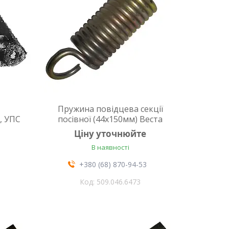
Пружина повідцева секції
, УПС
посівної (44х150мм) Веста
Ціну уточнюйте
В наявності
+380 (68) 870-94-53
509.046.6473