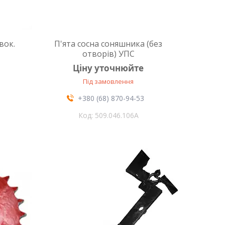
вок.
П'ята сосна соняшника (без
отворів) УПС
Ціну уточнюйте
Під замовлення
+380 (68) 870-94-53
509.046.106А