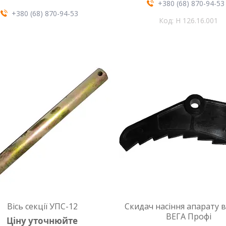
+380 (68) 870-94-53
+380 (68) 870-94-53
Н 126.16.001
Вісь секції УПС-12
Скидач насіння апарату в
ВЕГА Профі
Ціну уточнюйте