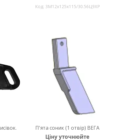
3М12х125х115/30.56Ц9ХР
исівок.
П'ята соник (1 отвір) ВЕГА
Ціну уточнюйте