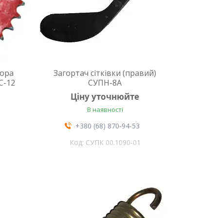
тора
Загортач сітківки (правий)
С-12
СУПН-8А
Ціну уточнюйте
В наявності
+380 (68) 870-94-53
СУПК 00.1090-01