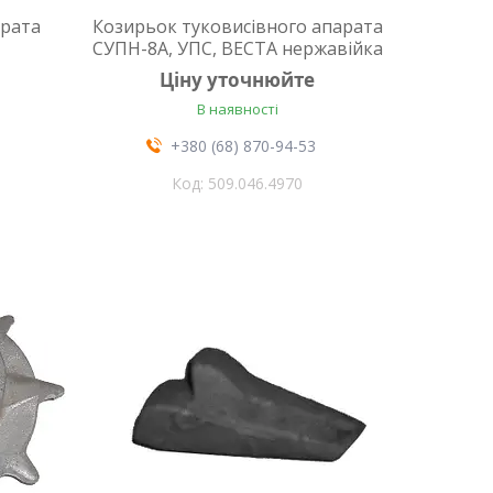
рата
Козирьок туковисівного апарата
СУПН-8А, УПС, ВЕСТА нержавійка
Ціну уточнюйте
В наявності
+380 (68) 870-94-53
509.046.4970