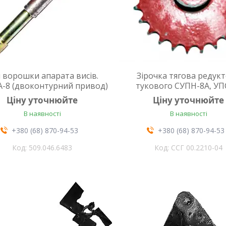
 ворошки апарата висів.
Зірочка тягова редук
-8 (двоконтурний привод)
тукового СУПН-8А, УП
Ціну уточнюйте
Ціну уточнюйте
В наявності
В наявності
+380 (68) 870-94-53
+380 (68) 870-94-53
509.046.6483
ССГ 00.2210-04