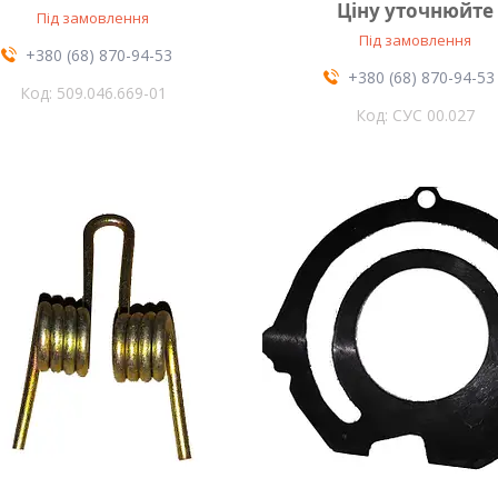
Ціну уточнюйте
Під замовлення
Під замовлення
+380 (68) 870-94-53
+380 (68) 870-94-53
509.046.669-01
СУС 00.027