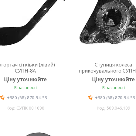
агортач сітківки (лівий)
Ступиця колеса
СУПН-8А
прикочувального СУПН
Ціну уточнюйте
Ціну уточнюйте
В наявності
В наявності
+380 (68) 870-94-53
+380 (68) 870-94-53
СУПК 00.1090
509.046.109