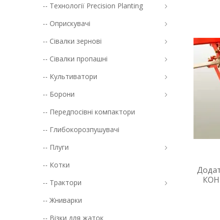
-- Технології Precision Planting
-- Оприскувачі
-- Сівалки зернові
-- Сівалки пропашні
-- Культиватори
-- Борони
-- Передпосівні компактори
-- Глибокорозпушувачі
-- Плуги
-- Котки
Дода
КОН
-- Трактори
-- Жниварки
-- Візки для жаток