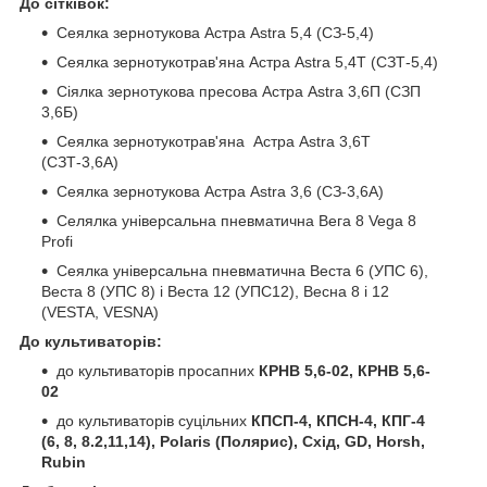
До сітківок:
Сеялка зернотукова Астра Astra 5,4 (СЗ-5,4)
Сеялка зернотукотрав'яна Астра Astra 5,4Т (СЗТ-5,4)
Сіялка зернотукова пресова Астра Astra 3,6П (СЗП
3,6Б)
Сеялка зернотукотрав'яна Астра Astra 3,6Т
(СЗТ-3,6А)
Сеялка зернотукова Астра Astra 3,6 (СЗ-3,6А)
Селялка універсальна пневматична Вега 8 Vega 8
Profi
Сеялка універсальна пневматична Веста 6 (УПС 6),
Веста 8 (УПС 8) і Веста 12 (УПС12), Весна 8 і 12
(VESTA, VESNA)
До культиваторів:
до культиваторів просапних
КРНВ 5,6-02, КРНВ 5,6-
02
до культиваторів суцільних
КПСП-4, КПСН-4, КПГ-4
(6, 8, 8.2,11,14), Polaris (Полярис), Схід, GD, Horsh,
Rubin