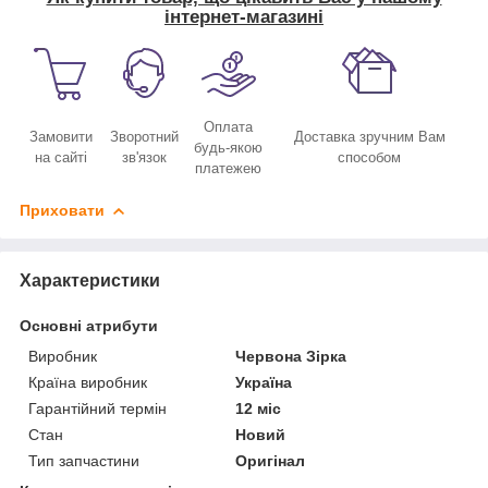
інтернет-магазині
Оплата
Замовити
Зворотний
Доставка зручним Вам
будь-якою
на сайті
зв'язок
способом
платежею
Приховати
Характеристики
Основні атрибути
Виробник
Червона Зірка
Країна виробник
Україна
Гарантійний термін
12 міс
Стан
Новий
Тип запчастини
Оригінал