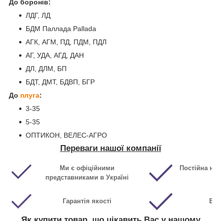
До боронів:
ЛДГ, ЛД
БДМ Паллада Pallada
АГК, АГМ, ПД, ПДМ, ПДЛ
АГ, УДА, АГД, ДАН
ДЛ, ДЛМ, БП
БДТ, ДМТ, БДВП, БГР
До
плуга
:
3-35
5-35
ОПТИКОН, ВЕЛЕС-АГРО
Переваги нашої компанії
Ми є офіційними
Постійна ная
представниками в Україні
Гарантія якості
Виг
Як купити товар, що цікавить Вас у нашому