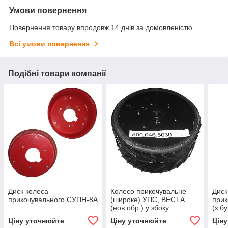
Умови повернення
Повернення товару впродовж 14 днів за домовленістю
Всі умови повернення
Подібні товари компанії
Диск колеса
Колесо прикочувальне
Диск
прикочувального СУПН-8А
(широке) УПС, ВЕСТА
прик
(нов.обр.) у збоку.
(з б
Ціну уточнюйте
Ціну уточнюйте
Цін