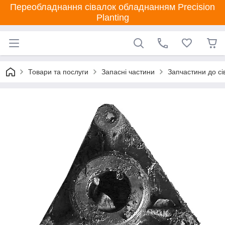
Переобладнання сівалок обладнанням Precision
Planting
Товари та послуги
Запасні частини
Запчастини до сі