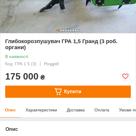
Глибокорозпушувач ГРА 1,5 Гранд (3 роб.
органи)
В наявності
Код: ГРА 1.5 (3)
Роздріб
175 000
₴
Купити
Опис
Характеристики
Доставка
Оплата
Умови п
Опис