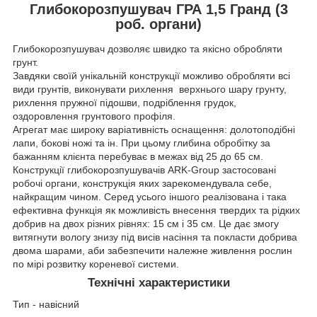
Глибокорозпушувач ГРА 1,5 Гранд (3
роб. органи)
Глибокорозпушувач дозволяє швидко та якісно обробляти
грунт.
Завдяки своїй унікальній конструкції можливо обробляти всі
види грунтів, виконувати рихлення верхнього шару грунту,
рихлення пружної підошви, подріблення грудок,
оздоровлення грунтового профіля.
Агрегат має широку варіативність оснащення: долотоподібні
лапи, бокові ножі та ін. При цьому глибина обробітку за
бажанням клієнта перебуває в межах від 25 до 65 см.
Конструкції глибокорозпушувачів ARK-Group застосовані
робочі органи, конструкція яких зарекомендувала себе,
найкращим чином. Серед усього іншого реалізована і така
ефективна функція як можливість внесення твердих та рідких
добрив на двох різних рівнях: 15 см і 35 см. Це дає змогу
витягнути вологу знизу під висів насіння та покласти добрива
двома шарами, аби забезпечити належне живлення рослин
по мірі розвитку кореневої системи.
Технічні характеристики
Тип - навісний