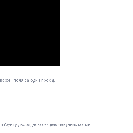
верхні поля за один прохід.
я ґрунту дворядною секцією чавунних котків