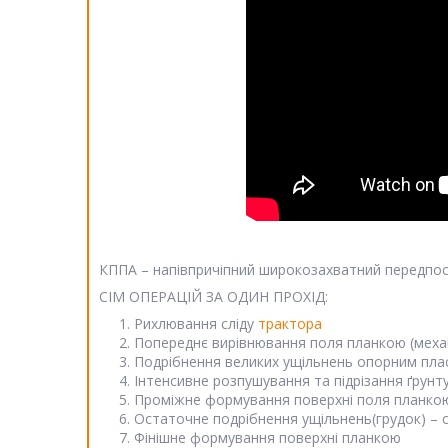
КППА – напівпричіпний широкозахватний передпо
СІМ ОПЕРАЦІЙ ЗА ОДИН ПРОХІД:
Рихлювання сліду
трактора
Попереднє вирівнювання поля планкою (механ
Подрібнення великих ущільнень опорним пл
Інтенсивне розпушування та підрізання ґрунт
Проміжне формування поверхні поля планко
Остаточне подрібнення ущільнень(грудок) – 
Фінішне формування поверхні планкою