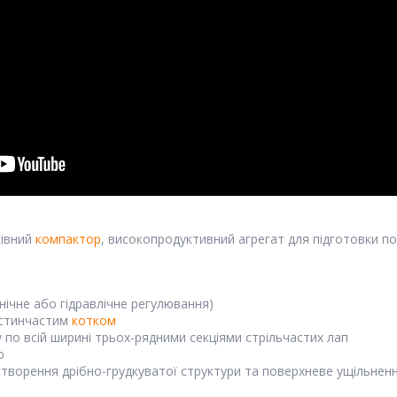
сівний
компактор
, високопродуктивний агрегат для підготовки по
ічне або гідравлічне регулювання)
астинчастим
котком
у по всій ширині трьох-рядними секціями стрільчастих лап
ю
створення дрібно-грудкуватої структури та поверхневе ущільненн