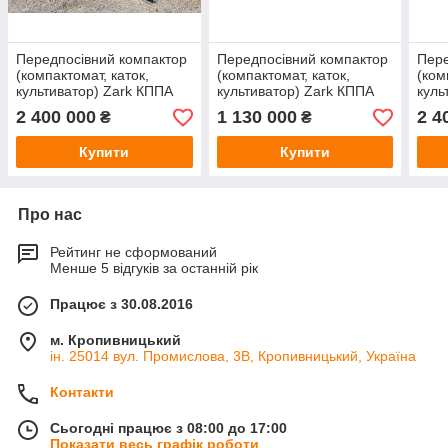
Передпосівний компактор
Передпосівний компактор
Пере
(компактомат, каток,
(компактомат, каток,
(ком
культиватор) Zark КППА
культиватор) Zark КППА
куль
(стійки Bellota) 10 метрів
(стійки Bellota) 4 метри
(сті
2 400 000
1 130 000
2 4
₴
₴
Купити
Купити
Про нас
Рейтинг не сформований
Менше 5 відгуків за останній рік
Працює з 30.08.2016
м. Кропивницький
ін. 25014 вул. Промислова, 3В, Кропивницький, Україна
Контакти
Сьогодні працює з 08:00 до 17:00
Показати весь графік роботи