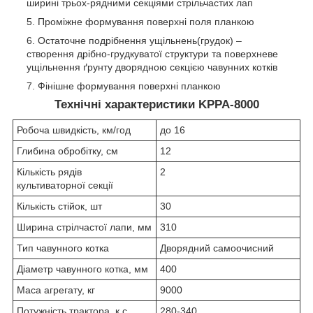
ширині трьох-рядними секціями стрільчастих лап
Проміжне формування поверхні поля планкою
Остаточне подрібнення ущільнень(грудок) –
створення дрібно-грудкуватої структури та поверхневе
ущільнення ґрунту дворядною секцією чавунних котків
Фінішне формування поверхні планкою
Технічні характеристики KPPA-8000
Робоча швидкість, км/год
до 16
Глибина обробітку, см
12
Кількість рядів
2
культиваторної секції
Кількість стійок, шт
30
Ширина стрілчастої лапи, мм
310
Тип чавунного котка
Дворядний самоочисний
Діаметр чавунного котка, мм
400
Маса агрегату, кг
9000
Потужність трактора, к.с.
280-340