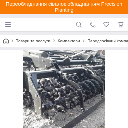
Переобладнання сівалок обладнанням Precision
Planting
Товари та послуги
Компактори
Передпосівний компакт