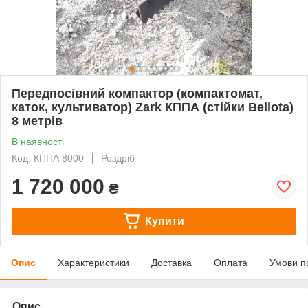
Передпосівний компактор (компактомат,
каток, культиватор) Zark КППА (стійки Bellota)
8 метрів
В наявності
Код: КППА 8000
Роздріб
1 720 000
₴
Купити
Опис
Характеристики
Доставка
Оплата
Умови п
Опис