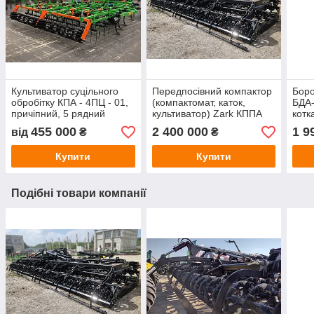
Культиватор суцільного
Передпосівний компактор
Боро
обробітку КПА - 4ПЦ - 01,
(компактомат, каток,
БДА
причіпний, 5 рядний
культиватор) Zark КППА
котк
(стійки Bellota)
(стійки Bellota) 10 метрів
455 000
2 400 000
1 9
від
₴
₴
Купити
Купити
Подібні товари компанії