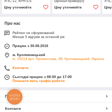
УПС-12, КРН-5,6
(кроншт.праворуч)
УПС
СУПН-8А
Ціну уточнюйте
Ціну уточнюйте
Цін
Про нас
Рейтинг не сформований
Менше 5 відгуків за останній рік
Працює з 30.08.2016
м. Кропивницький
ін. 25014 вул. Промислова, 3В, Кропивницький, Україна
Контакти
Сьогодні працює з 08:00 до 17:00
Показати весь графік роботи
КНОПКА
Про нас
ЗВ'ЯЗКУ
Контакти