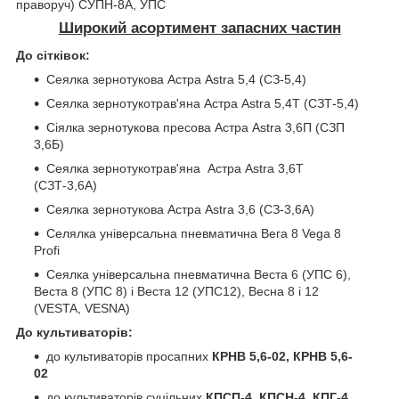
праворуч) СУПН-8А, УПС
Широкий асортимент запасних частин
До сітківок:
Сеялка зернотукова Астра Astra 5,4 (СЗ-5,4)
Сеялка зернотукотрав'яна Астра Astra 5,4Т (СЗТ-5,4)
Сіялка зернотукова пресова Астра Astra 3,6П (СЗП
3,6Б)
Сеялка зернотукотрав'яна Астра Astra 3,6Т
(СЗТ-3,6А)
Сеялка зернотукова Астра Astra 3,6 (СЗ-3,6А)
Селялка універсальна пневматична Вега 8 Vega 8
Profi
Сеялка універсальна пневматична Веста 6 (УПС 6),
Веста 8 (УПС 8) і Веста 12 (УПС12), Весна 8 і 12
(VESTA, VESNA)
До культиваторів:
до культиваторів просапних
КРНВ 5,6-02, КРНВ 5,6-
02
до культиваторів суцільних
КПСП-4, КПСН-4, КПГ-4