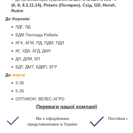
(6, 8, 8.2,11,14), Polaris (Полярис), Схід, GD, Horsh,
Rubin
До боронів:
ЛДГ, ЛД
БДМ Паллада Pallada
АГК, АГМ, ПД, ПДМ, ПДЛ
АГ, УДА, АГД, ДАН
ДЛ, ДЛМ, БП
БДТ, ДМТ, БДВП, БГР
До
плуга
:
3-35
5-35
ОПТИКОН, ВЕЛЕС-АГРО
Переваги нашої компанії
Ми є офіційними
Постійна ная
представниками в Україні