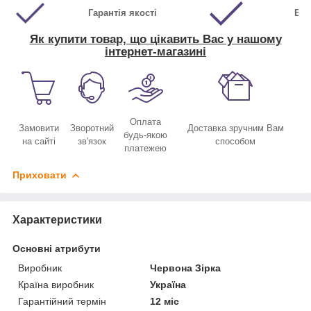
Гарантія якості
Виг
Як купити товар, що цікавить Вас у нашому
інтернет-магазині
Оплата
Замовити
Зворотний
Доставка зручним Вам
будь-якою
на сайті
зв'язок
способом
платежею
Приховати
Характеристики
Основні атрибути
Виробник
Червона Зірка
Країна виробник
Україна
Гарантійний термін
12 міс