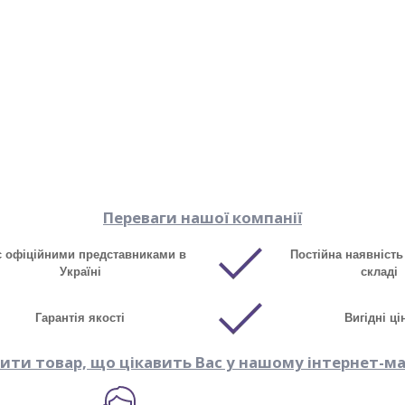
Переваги нашої компанії
є офіційними представниками в
Постійна наявність
Україні
складі
Гарантія якості
Вигідні ці
пити товар, що цікавить Вас у нашому інтернет-ма