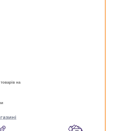
 товарів на
ни
газині