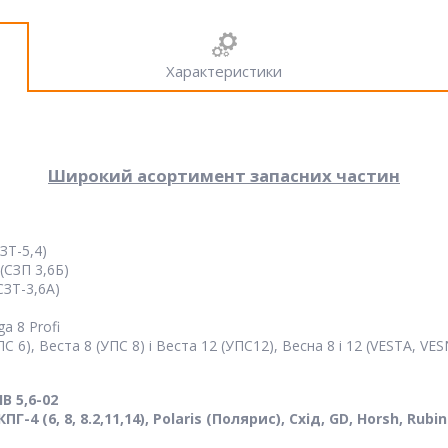
Характеристики
Широкий асортимент запасних частин
ЗТ-5,4)
(СЗП 3,6Б)
СЗТ-3,6А)
a 8 Profi
 6), Веста 8 (УПС 8) і Веста 12 (УПС12), Весна 8 і 12 (VESTA, VE
В 5,6-02
ПГ-4 (6, 8, 8.2,11,14), Polaris (Полярис), Схід, GD, Horsh, Rubin