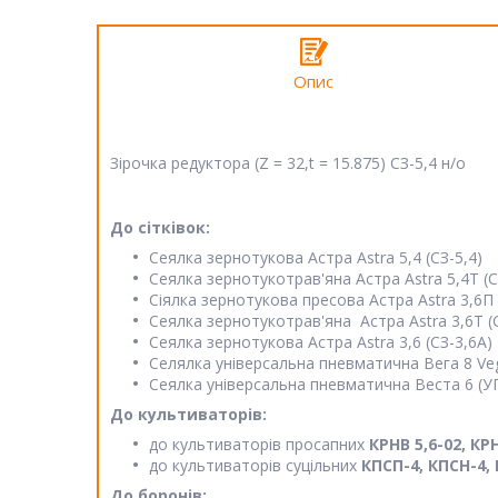
Опис
Зірочка редуктора (Z = 32,t = 15.875) СЗ-5,4 н/о
До сітківок:
Сеялка зернотукова Астра Astra 5,4 (СЗ-5,4)
Сеялка зернотукотрав'яна Астра Astra 5,4Т (С
Сіялка зернотукова пресова Астра Astra 3,6П 
Сеялка зернотукотрав'яна Астра Astra 3,6Т (
Сеялка зернотукова Астра Astra 3,6 (СЗ-3,6А)
Селялка універсальна пневматична Вега 8 Veg
Сеялка універсальна пневматична Веста 6 (УПС
До культиваторів:
до культиваторів просапних
КРНВ 5,6-02, КРН
до культиваторів суцільних
КПСП-4, КПСН-4, К
До боронів: