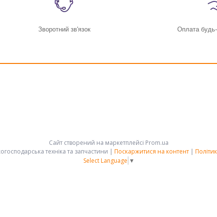
Зворотний зв'язок
Оплата будь
Сайт створений на маркетплейсі
Prom.ua
АРК-ГРУПП - сільськогосподарська техніка та запчастини |
Поскаржитися на контент
|
Політик
Select Language
▼