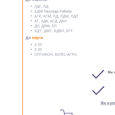
ЛДГ, ЛД
БДМ Паллада Pallada
АГК, АГМ, ПД, ПДМ, ПДЛ
АГ, УДА, АГД, ДАН
ДЛ, ДЛМ, БП
БДТ, ДМТ, БДВП, БГР
До
плуга
:
3-35
5-35
ОПТИКОН, ВЕЛЕС-АГРО
Ми 
Як ку