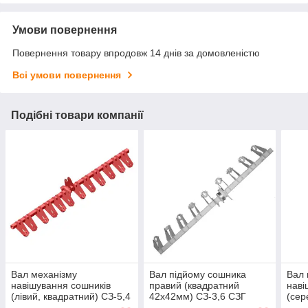
Умови повернення
Повернення товару впродовж 14 днів за домовленістю
Всі умови повернення
Подібні товари компанії
Вал механізму
Вал підйому сошника
Вал 
навішування сошників
правий (квадратний
наві
(лівий, квадратний) СЗ-5,4
42х42мм) СЗ-3,6 СЗГ
(сер
00.2350