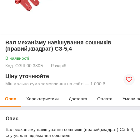
Вал механізму навішування сошників
(правий,квадрат) СЗ-5,4
В наявності
Код: ОЗШ 00.380Б
Роздріб
Ціну уточнюйте
Мінімальна сума замовлення на сайті — 1 000 ₴
Опис
Характеристики
Доставка
Оплата
Умови п
Опис
Вал механізму навішування сошників (правий,квадрат) СЗ-5,4,
слугує для підіймання сошників