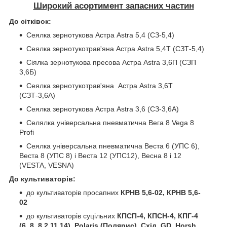
Широкий асортимент запасних частин
До сітківок:
Сеялка зернотукова Астра Astra 5,4 (СЗ-5,4)
Сеялка зернотукотрав'яна Астра Astra 5,4Т (СЗТ-5,4)
Сіялка зернотукова пресова Астра Astra 3,6П (СЗП
3,6Б)
Сеялка зернотукотрав'яна Астра Astra 3,6Т
(СЗТ-3,6А)
Сеялка зернотукова Астра Astra 3,6 (СЗ-3,6А)
Селялка універсальна пневматична Вега 8 Vega 8
Profi
Сеялка універсальна пневматична Веста 6 (УПС 6),
Веста 8 (УПС 8) і Веста 12 (УПС12), Весна 8 і 12
(VESTA, VESNA)
До культиваторів:
до культиваторів просапних
КРНВ 5,6-02, КРНВ 5,6-
02
до культиваторів суцільних
КПСП-4, КПСН-4, КПГ-4
(6, 8, 8.2,11,14), Polaris (Полярис), Схід, GD, Horsh,