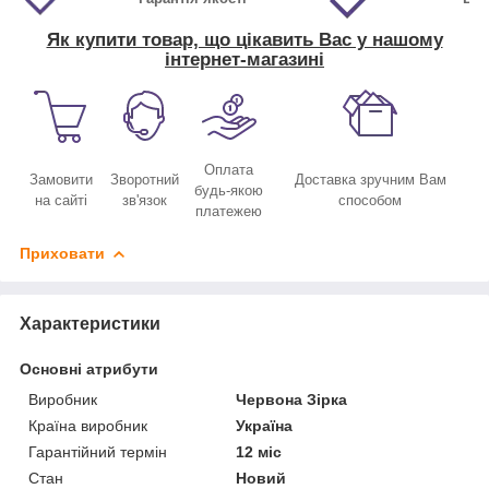
Як купити товар, що цікавить Вас у нашому
інтернет-магазині
Оплата
Замовити
Зворотний
Доставка зручним Вам
будь-якою
на сайті
зв'язок
способом
платежею
Приховати
Характеристики
Основні атрибути
Виробник
Червона Зірка
Країна виробник
Україна
Гарантійний термін
12 міс
Стан
Новий