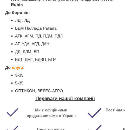
Rubin
До боронів:
ЛДГ, ЛД
БДМ Паллада Pallada
АГК, АГМ, ПД, ПДМ, ПДЛ
АГ, УДА, АГД, ДАН
ДЛ, ДЛМ, БП
БДТ, ДМТ, БДВП, БГР
До
плуга
:
3-35
5-35
ОПТИКОН, ВЕЛЕС-АГРО
Переваги нашої компанії
Ми є офіційними
Постійна ная
представниками в Україні
Гарантія якості
Виг