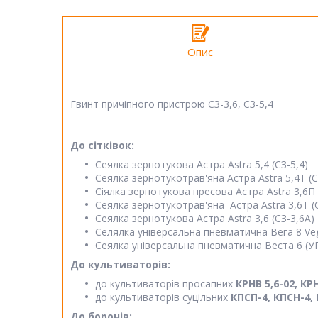
Опис
Гвинт причіпного пристрою СЗ-3,6, СЗ-5,4
До сітківок:
Сеялка зернотукова Астра Astra 5,4 (СЗ-5,4)
Сеялка зернотукотрав'яна Астра Astra 5,4Т (С
Сіялка зернотукова пресова Астра Astra 3,6П 
Сеялка зернотукотрав'яна Астра Astra 3,6Т (
Сеялка зернотукова Астра Astra 3,6 (СЗ-3,6А)
Селялка універсальна пневматична Вега 8 Veg
Сеялка універсальна пневматична Веста 6 (УПС
До культиваторів:
до культиваторів просапних
КРНВ 5,6-02, КРН
до культиваторів суцільних
КПСП-4, КПСН-4, К
До боронів: