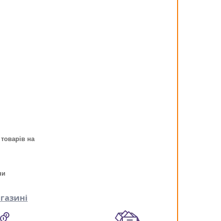
 товарів на
ни
газині