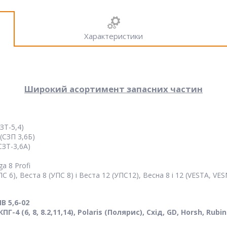
Характеристики
Широкий асортимент запасних частин
ЗТ-5,4)
(СЗП 3,6Б)
СЗТ-3,6А)
a 8 Profi
 6), Веста 8 (УПС 8) і Веста 12 (УПС12), Весна 8 і 12 (VESTA, VE
В 5,6-02
ПГ-4 (6, 8, 8.2,11,14), Polaris (Полярис), Схід, GD, Horsh, Rubin