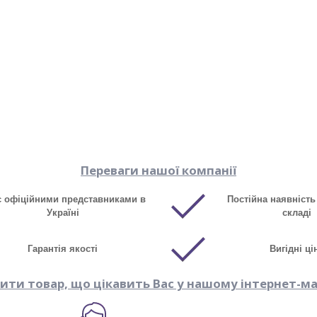
Переваги нашої компанії
є офіційними представниками в
Постійна наявність
Україні
складі
Гарантія якості
Вигідні ці
пити товар, що цікавить Вас у нашому інтернет-ма