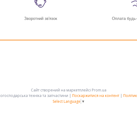
Зворотний зв'язок
Оплата будь
Сайт створений на маркетплейсі
Prom.ua
АРК-ГРУПП - сільськогосподарська техніка та запчастини |
Поскаржитися на контент
|
Політик
Select Language
▼