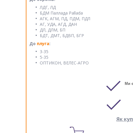
ЛДГ, ЛД
БДМ Паллада Pallada
АГК, АГМ, ПД, ПДМ, ПДЛ
АГ, УДА, АГД, ДАН
ДЛ, ДЛМ, БП
БДТ, ДМТ, БДВП, БГР
До
плуга
:
3-35
5-35
ОПТИКОН, ВЕЛЕС-АГРО
Ми 
Як ку