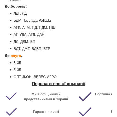
До боронів:
ЛДГ, ЛД
БДМ Паллада Pallada
АГК, АГМ, ПД, ПДМ, ПДЛ
АГ, УДА, АГД, ДАН
ДЛ, ДЛМ, БП
БДТ, ДМТ, БДВП, БГР
До
плуга
:
3-35
5-35
ОПТИКОН, ВЕЛЕС-АГРО
Переваги нашої компанії
Ми є офіційними
Постійна ная
представниками в Україні
Гарантія якості
Виг