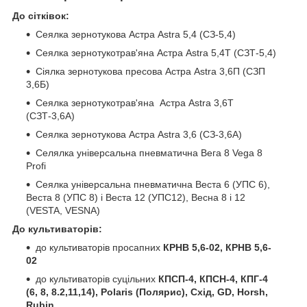
До сітківок:
Сеялка зернотукова Астра Astra 5,4 (СЗ-5,4)
Сеялка зернотукотрав'яна Астра Astra 5,4Т (СЗТ-5,4)
Сіялка зернотукова пресова Астра Astra 3,6П (СЗП
3,6Б)
Сеялка зернотукотрав'яна Астра Astra 3,6Т
(СЗТ-3,6А)
Сеялка зернотукова Астра Astra 3,6 (СЗ-3,6А)
Селялка універсальна пневматична Вега 8 Vega 8
Profi
Сеялка універсальна пневматична Веста 6 (УПС 6),
Веста 8 (УПС 8) і Веста 12 (УПС12), Весна 8 і 12
(VESTA, VESNA)
До культиваторів:
до культиваторів просапних
КРНВ 5,6-02, КРНВ 5,6-
02
до культиваторів суцільних
КПСП-4, КПСН-4, КПГ-4
(6, 8, 8.2,11,14), Polaris (Полярис), Схід, GD, Horsh,
Rubin