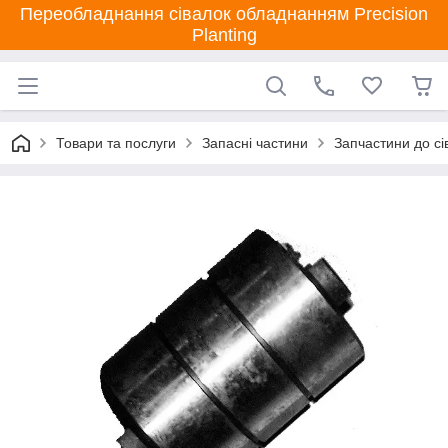
Переобладнання сівалок обладнанням Precision
Planting
Товари та послуги
Запасні частини
Запчастини до сі