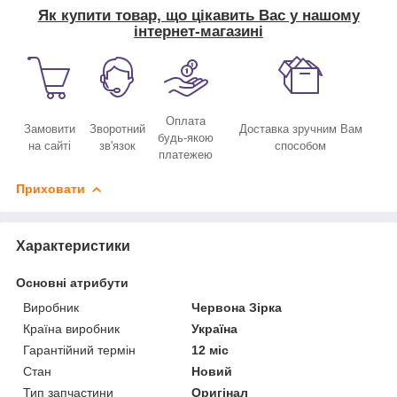
Як купити товар, що цікавить Вас у нашому
інтернет-магазині
Оплата
Замовити
Зворотний
Доставка зручним Вам
будь-якою
на сайті
зв'язок
способом
платежею
Приховати
Характеристики
Основні атрибути
Виробник
Червона Зірка
Країна виробник
Україна
Гарантійний термін
12 міс
Стан
Новий
Тип запчастини
Оригінал