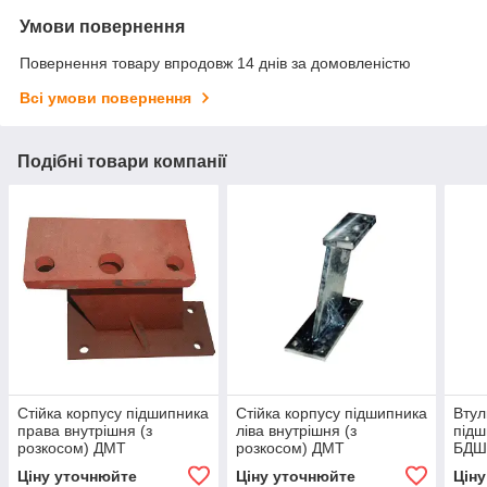
Умови повернення
Повернення товару впродовж 14 днів за домовленістю
Всі умови повернення
Подібні товари компанії
Стійка корпусу підшипника
Стійка корпусу підшипника
Втул
права внутрішня (з
ліва внутрішня (з
підш
розкосом) ДМТ
розкосом) ДМТ
БДШ-
'Ум
Ціну уточнюйте
Ціну уточнюйте
Цін