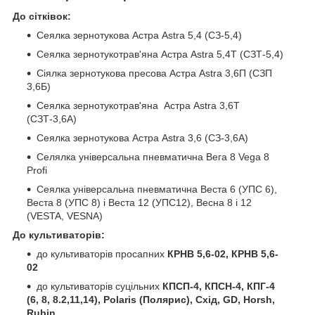
До сітківок:
Сеялка зернотукова Астра Astra 5,4 (СЗ-5,4)
Сеялка зернотукотрав'яна Астра Astra 5,4Т (СЗТ-5,4)
Сіялка зернотукова пресова Астра Astra 3,6П (СЗП
3,6Б)
Сеялка зернотукотрав'яна Астра Astra 3,6Т
(СЗТ-3,6А)
Сеялка зернотукова Астра Astra 3,6 (СЗ-3,6А)
Селялка універсальна пневматична Вега 8 Vega 8
Profi
Сеялка універсальна пневматична Веста 6 (УПС 6),
Веста 8 (УПС 8) і Веста 12 (УПС12), Весна 8 і 12
(VESTA, VESNA)
До культиваторів:
до культиваторів просапних
КРНВ 5,6-02, КРНВ 5,6-
02
до культиваторів суцільних
КПСП-4, КПСН-4, КПГ-4
(6, 8, 8.2,11,14), Polaris (Полярис), Схід, GD, Horsh,
Rubin