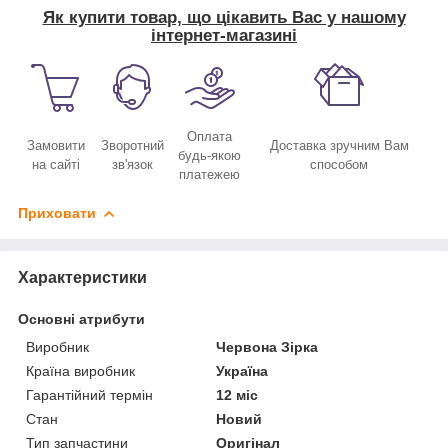
Як купити товар, що цікавить Вас у нашому
інтернет-магазині
Оплата
Замовити
Зворотний
Доставка зручним Вам
будь-якою
на сайті
зв'язок
способом
платежею
Приховати
Характеристики
Основні атрибути
Виробник
Червона Зірка
Країна виробник
Україна
Гарантійний термін
12 міс
Стан
Новий
Тип запчастини
Оригінал