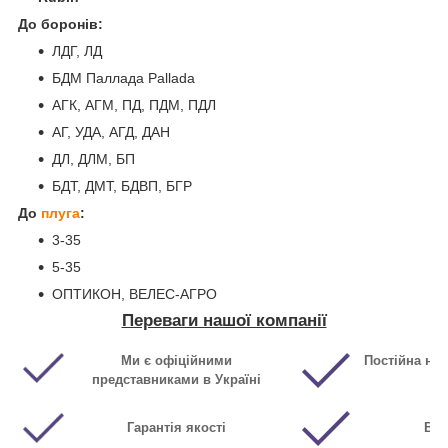
До боронів:
ЛДГ, ЛД
БДМ Паллада Pallada
АГК, АГМ, ПД, ПДМ, ПДЛ
АГ, УДА, АГД, ДАН
ДЛ, ДЛМ, БП
БДТ, ДМТ, БДВП, БГР
До
плуга
:
3-35
5-35
ОПТИКОН, ВЕЛЕС-АГРО
Переваги нашої компанії
Ми є офіційними
Постійна ная
представниками в Україні
Гарантія якості
Виг