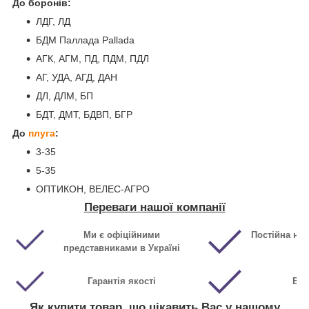
До боронів:
ЛДГ, ЛД
БДМ Паллада Pallada
АГК, АГМ, ПД, ПДМ, ПДЛ
АГ, УДА, АГД, ДАН
ДЛ, ДЛМ, БП
БДТ, ДМТ, БДВП, БГР
До
плуга
:
3-35
5-35
ОПТИКОН, ВЕЛЕС-АГРО
Переваги нашої компанії
Ми є офіційними
Постійна ная
представниками в Україні
Гарантія якості
Виг
Як купити товар, що цікавить Вас у нашому