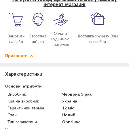
інтернет-магазині
Оплата
Замовити
Зворотний
Доставка зручним Вам
будь-якою
на сайті
зв'язок
способом
платежею
Приховати
Характеристики
Основні атрибути
Виробник
Червона Зірка
Країна виробник
Україна
Гарантійний термін
12 міс
Стан
Новий
Тип запчастини
Оригінал