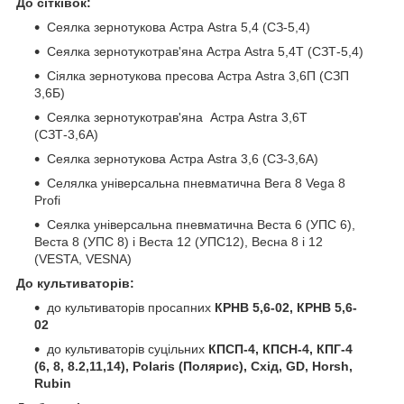
До сітківок:
Сеялка зернотукова Астра Astra 5,4 (СЗ-5,4)
Сеялка зернотукотрав'яна Астра Astra 5,4Т (СЗТ-5,4)
Сіялка зернотукова пресова Астра Astra 3,6П (СЗП
3,6Б)
Сеялка зернотукотрав'яна Астра Astra 3,6Т
(СЗТ-3,6А)
Сеялка зернотукова Астра Astra 3,6 (СЗ-3,6А)
Селялка універсальна пневматична Вега 8 Vega 8
Profi
Сеялка універсальна пневматична Веста 6 (УПС 6),
Веста 8 (УПС 8) і Веста 12 (УПС12), Весна 8 і 12
(VESTA, VESNA)
До культиваторів:
до культиваторів просапних
КРНВ 5,6-02, КРНВ 5,6-
02
до культиваторів суцільних
КПСП-4, КПСН-4, КПГ-4
(6, 8, 8.2,11,14), Polaris (Полярис), Схід, GD, Horsh,
Rubin