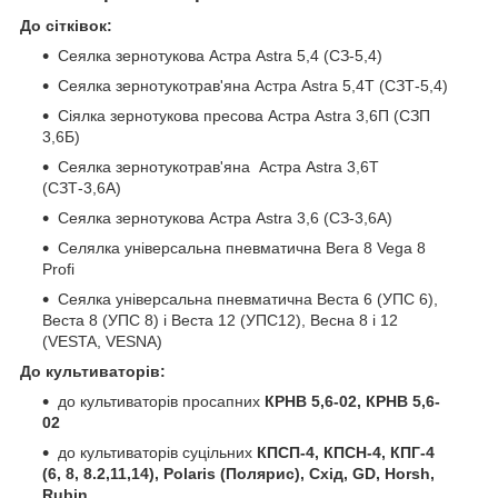
До сітківок:
Сеялка зернотукова Астра Astra 5,4 (СЗ-5,4)
Сеялка зернотукотрав'яна Астра Astra 5,4Т (СЗТ-5,4)
Сіялка зернотукова пресова Астра Astra 3,6П (СЗП
3,6Б)
Сеялка зернотукотрав'яна Астра Astra 3,6Т
(СЗТ-3,6А)
Сеялка зернотукова Астра Astra 3,6 (СЗ-3,6А)
Селялка універсальна пневматична Вега 8 Vega 8
Profi
Сеялка універсальна пневматична Веста 6 (УПС 6),
Веста 8 (УПС 8) і Веста 12 (УПС12), Весна 8 і 12
(VESTA, VESNA)
До культиваторів:
до культиваторів просапних
КРНВ 5,6-02, КРНВ 5,6-
02
до культиваторів суцільних
КПСП-4, КПСН-4, КПГ-4
(6, 8, 8.2,11,14), Polaris (Полярис), Схід, GD, Horsh,
Rubin