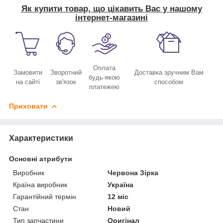
Як купити товар, що цікавить Вас у нашому
інтернет-магазині
Оплата
Замовити
Зворотний
Доставка зручним Вам
будь-якою
на сайті
зв'язок
способом
платежею
Приховати
Характеристики
Основні атрибути
Виробник
Червона Зірка
Країна виробник
Україна
Гарантійний термін
12 міс
Стан
Новий
Тип запчастини
Оригінал