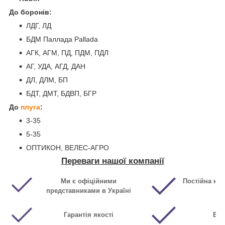
До боронів:
ЛДГ, ЛД
БДМ Паллада Pallada
АГК, АГМ, ПД, ПДМ, ПДЛ
АГ, УДА, АГД, ДАН
ДЛ, ДЛМ, БП
БДТ, ДМТ, БДВП, БГР
До
плуга
:
3-35
5-35
ОПТИКОН, ВЕЛЕС-АГРО
Переваги нашої компанії
Ми є офіційними
Постійна ная
представниками в Україні
Гарантія якості
Виг