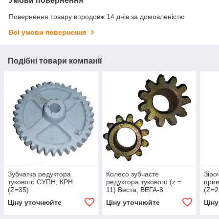
Умови повернення
Повернення товару впродовж 14 днів за домовленістю
Всі умови повернення
Подібні товари компанії
Зубчатка редуктора
Колесо зубчасте
Зіро
тукового СУПН, КРН
редуктора тукового (z =
прив
(Z=35)
11) Веста, ВЕГА-8
(Z=2
Ціну уточнюйте
Ціну уточнюйте
Цін