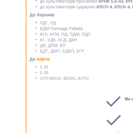
до культиваторів просапних
КРНВ 5,6-02, КРН
до культиваторів суцільних
КПСП-4, КПСН-4, К
До боронів:
ЛДГ, ЛД
БДМ Паллада Pallada
АГК, АГМ, ПД, ПДМ, ПДЛ
АГ, УДА, АГД, ДАН
ДЛ, ДЛМ, БП
БДТ, ДМТ, БДВП, БГР
До
плуга
:
3-35
5-35
ОПТИКОН, ВЕЛЕС-АГРО
Ми 