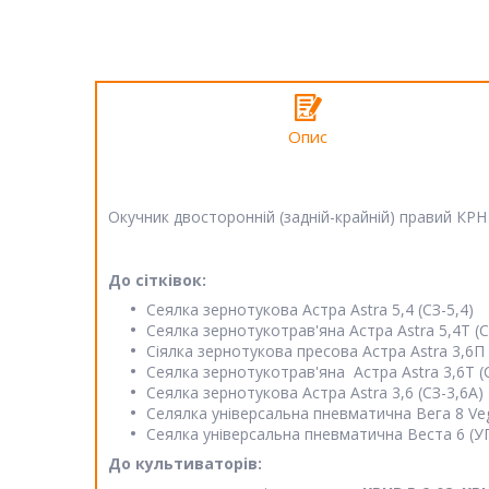
Опис
Окучник двосторонній (задній-крайній) правий КРН
До сітківок:
Сеялка зернотукова Астра Astra 5,4 (СЗ-5,4)
Сеялка зернотукотрав'яна Астра Astra 5,4Т (С
Сіялка зернотукова пресова Астра Astra 3,6П 
Сеялка зернотукотрав'яна Астра Astra 3,6Т (
Сеялка зернотукова Астра Astra 3,6 (СЗ-3,6А)
Селялка універсальна пневматична Вега 8 Veg
Сеялка універсальна пневматична Веста 6 (УПС
До культиваторів: