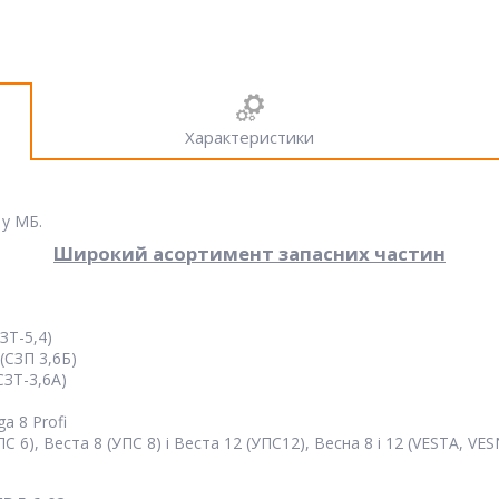
Характеристики
 у МБ.
Широкий асортимент запасних частин
ЗТ-5,4)
(СЗП 3,6Б)
СЗТ-3,6А)
a 8 Profi
 6), Веста 8 (УПС 8) і Веста 12 (УПС12), Весна 8 і 12 (VESTA, VE