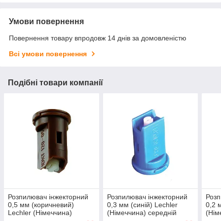
Умови повернення
Повернення товару впродовж 14 днів за домовленістю
Всі умови повернення
Подібні товари компанії
Розпилювач інжекторний
Розпилювач інжекторний
Розп
0,5 мм (коричневий)
0,3 мм (синій) Lechler
0,2 
Lechler (Німеччина)
(Німеччина) середній
(Нім
середній (кераміка)
(кераміка)
(кер