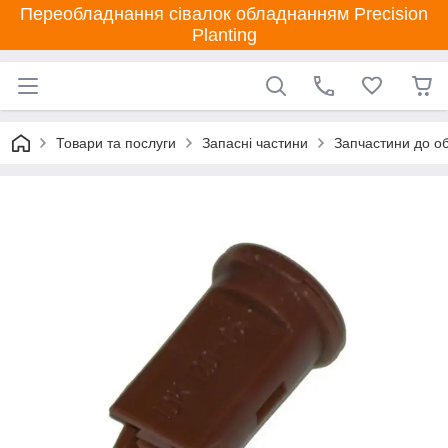
Переобладнання сівалок обладнанням Precision
Planting
Товари та послуги
Запасні частини
Запчастини до об