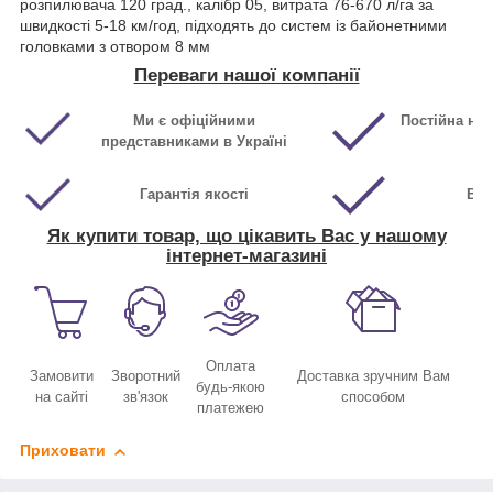
розпилювача 120 град., калібр 05, витрата 76-670 л/га за
швидкості 5-18 км/год, підходять до систем із байонетними
головками з отвором 8 мм
Переваги нашої компанії
Ми є офіційними
Постійна ная
представниками в Україні
Гарантія якості
Виг
Як купити товар, що цікавить Вас у нашому
інтернет-магазині
Оплата
Замовити
Зворотний
Доставка зручним Вам
будь-якою
на сайті
зв'язок
способом
платежею
Приховати