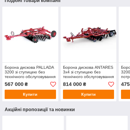
Подібні товари компанії
Борона дискова PALLADA
Борона дискова ANTARES
Боро
3200 зі ступицею без
3x4 зі ступицею без
3200
технічного обслуговування
технічного обслуговування
потр
обсл
567 000
814 000
475
₴
₴
Купити
Купити
Акційні пропозиції та новинки