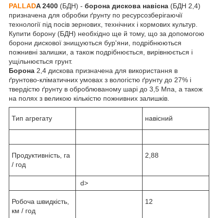
PALLAD
A 2400
(БДН) -
борона дискова навісна
(БДН 2,4)
призначена для обробки ґрунту по ресурсозберігаючії
технології під посів зернових, технічних і кормових культур.
Купити борону (БДН) необхідно ще й тому, що за допомогою
борони дискової знищуються бур'яни, подрібнюються
пожнивні залишки, а також подрібнюється, вирівнюється і
ущільнюється грунт.
Борона
2,4 дискова призначена для використання в
ґрунтово-кліматичних умовах з вологістю ґрунту до 27% і
твердістю ґрунту в оброблюваному шарі до 3,5 Мпа, а також
на полях з великою кількістю пожнивних залишків.
Тип агрегату
навісний
Продуктивність, га
2,88
/ год
d>
Робоча швидкість,
12
км / год