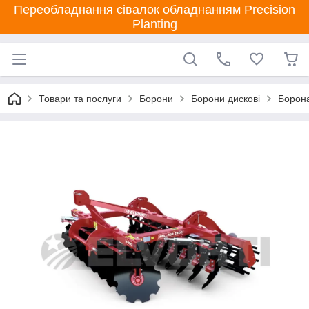
Переобладнання сівалок обладнанням Precision
Planting
Товари та послуги
Борони
Борони дискові
Борона