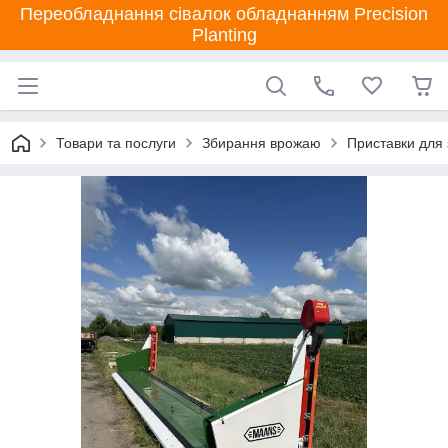
Переобладнання сівалок обладнанням Precision
Planting
Товари та послуги
Збирання врожаю
Приставки для 