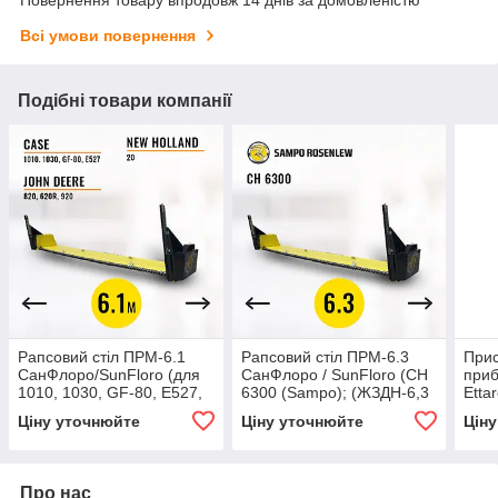
Всі умови повернення
Подібні товари компанії
Рапсовий стіл ПРМ-6.1
Рапсовий стіл ПРМ-6.3
Прис
СанФлоро/SunFloro (для
СанФлоро / SunFloro (CH
приб
1010, 1030, GF-80, E527,
6300 (Sampo); (ЖЗДН-6,3
Etta
820, 620R, 920, тип 20)
(Дон-Лан))
Ціну уточнюйте
Ціну уточнюйте
Цін
Про нас