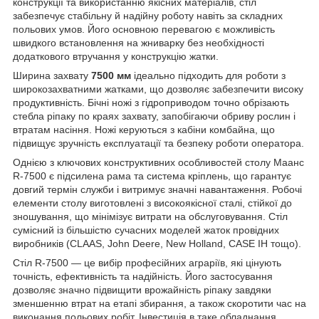
конструкції та використанню якісних матеріалів, стіл
забезпечує стабільну й надійну роботу навіть за складних
польових умов. Його основною перевагою є можливість
швидкого встановлення на жниварку без необхідності
додаткового втручання у конструкцію жатки.
Ширина захвату
7500 мм
ідеально підходить для роботи з
широкозахватними жатками, що дозволяє забезпечити високу
продуктивність. Бічні ножі з гідроприводом точно обрізають
стебла ріпаку по краях захвату, запобігаючи обриву рослин і
втратам насіння. Ножі керуються з кабіни комбайна, що
підвищує зручність експлуатації та безпеку роботи оператора.
Однією з ключових конструктивних особливостей столу Маанс
R-7500 є підсилена рама та система кріплень, що гарантує
довгий термін служби і витримує значні навантаження. Робочі
елементи столу виготовлені з високоякісної сталі, стійкої до
зношування, що мінімізує витрати на обслуговування. Стіл
сумісний із більшістю сучасних моделей жаток провідних
виробників (CLAAS, John Deere, New Holland, CASE IH тощо).
Стіл R-7500 — це вибір професійних аграріїв, які цінують
точність, ефективність та надійність. Його застосування
дозволяє значно підвищити врожайність ріпаку завдяки
зменшенню втрат на етапі збирання, а також скоротити час на
виконання польових робіт. Інвестиція в таке обладнання