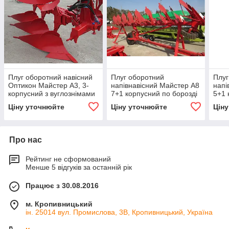
Плуг оборотний навісний
Плуг оборотний
Плуг
Оптикон Майстер А3, 3-
напівнавісний Майстер А8
напі
корпусний з вуглознімами
7+1 корпусний по борозді
5+1 
(гвинтовий відвал)
(гви
Ціну уточнюйте
Ціну уточнюйте
Цін
Про нас
Рейтинг не сформований
Менше 5 відгуків за останній рік
Працює з 30.08.2016
м. Кропивницький
ін. 25014 вул. Промислова, 3В, Кропивницький, Україна