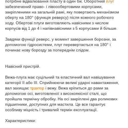
потрібне відвалювання пласту в один бік. Оборотний
плуг
забезпечений право- і лівоообертовими корпусами,
закріпленими на загальній рамі, яку повертають механізмом
оберту на 180° (функція реверсу) після кожного робочого
ходу. Обертові плуги виготовляють навісними з числом
корпусів від 1 до 4 і напівнавісними з 5 корпусами й більше.
Завдяки функції реверс, у момент завершення борозни, за
допомогою гідросистеми, плуг перевертається на 180° і
починає нову борозду за попереднім слідом.
Навісний пристрій.
Вежа-плуга має суцільний та еластичний вал навішування
категорії II або III. Сприйнюючи великі ударні навантаження,
вал захищає
трактор
і вежу. Вежа кріпиться до рами за
допомогою осі, виготовленої з високоякісної сталі, що
пройшла термічну обробку. На осі закріплені два роликових
підшипники, доступних для мастила. Це все гарантує
особливу міцність і тривалий термін експлуатації.
Характеристики: