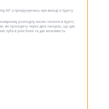
під 90º а прокручуючись при виході із ґрунту
номірному розподілу кисню і вологи в ґрунті,
ми, які проходять через диск наскрізь, що дає
нню зуба в різні боки та дає можливість