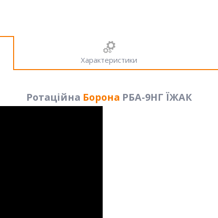
Характеристики
Ротаційна
Борона
РБА-9НГ ЇЖАК