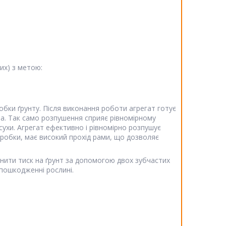
их) з метою:
обки ґрунту. Після виконання роботи агрегат готує
рна. Так само розпушення сприяє рівномірному
осухи. Агрегат ефективно і рівномірно розпушує
бробки, має високий прохід рами, що дозволяє
нити тиск на ґрунт за допомогою двох зубчастих
 пошкодженні рослині.