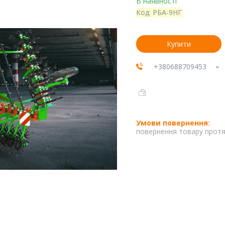
В наявності
Код:
РБА-9НГ
Купити
+380688709453
повернення товару протя