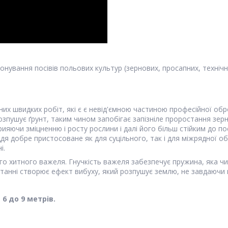
нування посівів польових культур (зернових, просапних, технічн
их швидких робіт, які є є невід'ємною частиною професійної обр
 розпушує ґрунт, таким чином запобігає запізніле проростання зе
прияючи зміцненню і росту рослини і далі його більш стійким до п
я добре пристосоване як для суцільного, так і для міжрядної о
і.
о хитного важеля. Гнучкість важеля забезпечує пружина, яка чи
ертанні створює ефект вибуху, який розпушує землю, не завдаючи
6 до 9 метрів.