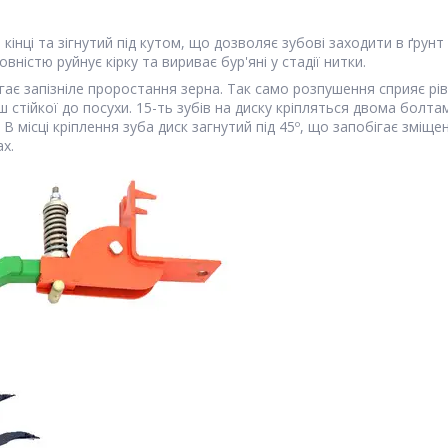
інці та зігнутий під кутом, що дозволяє зубові заходити в ґрунт 
ністю руйнує кірку та вириває бур'яні у стадії нитки.
ає запізніле проростання зерна. Так само розпушення сприяє рів
ш стійкої до посухи. 15-ть зубів на диску кріпляться двома болта
В місці кріплення зуба диск загнутий під 45º, що запобігає зміще
х.