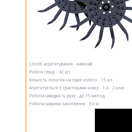
Спосіб агрегатування - навісній
Робочі секції - 42 шт.
Кількість лопаток на одне колесо - 15 шт.
Агрегатується з тракторами класу - 1,4 - 2 клас
Робоча швидкість руху - до 15 км/год.
Робоча ширина захоплення - 9.0 м.