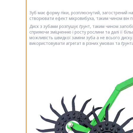
Зуб має форму піки, розплюснутий, загострений на к
створювати ефект мікровибуха, таким чином він пов
Диск з зубами розпушує ґрунт, таким чином запобіг
сприяючи зміцненню і росту рослини та далі її біль
можливість швидкої заміни зуба а не всього диску. 
використовувати агрегат в різних умовах та ґрунта