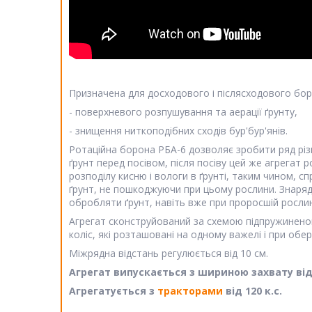
Призначена для досходового і післясходового боро
- поверхневого розпушування та аерації ґрунту,
- знищення ниткоподібних сходів бур'бур'янів.
Ротаційна борона РБА-6 дозволяє зробити ряд різн
ґрунт перед посівом, після посіву цей же агрегат
розподілу кисню і вологи в ґрунті, таким чином, с
ґрунт, не пошкоджуючи при цьому рослини. Знарядд
обробляти ґрунт, навіть вже при проросшій рослин
Агрегат сконструйований за схемою підпружиненог
коліс, які розташовані на одному важелі і при об
Міжрядна відстань регулюється від 10 см.
Агрегат випускається з шириною захвату від 
Агрегатується з
тракторами
від 120 к.с.