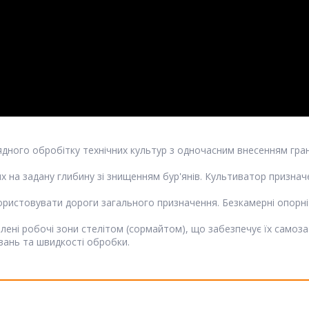
дного обробітку технічних культур з одночасним внесенням гра
х на задану глибину зі знищенням бур'янів. Культиватор признач
ристовувати дороги загального призначення. Безкамерні опорні
илені робочі зони стелітом (сормайтом), що забезпечує їх самоз
ань та швидкості обробки.