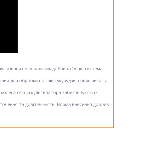
нульованих мінеральних добрив. (Опція-система
ений для обробки посівів кукурудзи, соняшника та
 колеса секцій культиватора забезпечують їх
аточення та довговічність. Норма внесення добрив