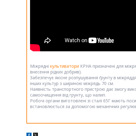
Міжрядні
культиватори
КРНА призначені для міжря
внесення рідких добрив).
Забезпечує якісне розпушування ґрунту в міжряддя
інших культур з шириною міжрядь 70 см.
Наявність транспортного пристрою дає змогу вико
самоочищення від грунту, що налип.
Робочі органи виготовлені зі сталі 65Г мають пос
встановлюється за допомогою механічних регулюв