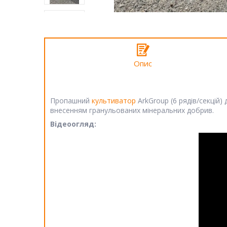
Опис
Пропашний
культиватор
ArkGroup (6 рядів/секцій
внесенням гранульованих мінеральних добрив.
Відеоогляд: