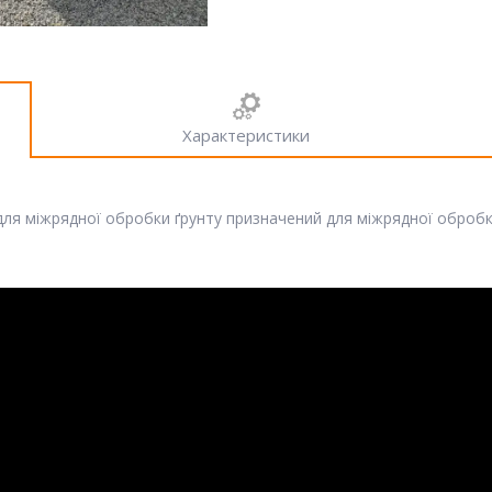
Характеристики
) для міжрядної обробки ґрунту призначений для міжрядної оброб