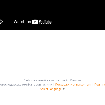
Сайт створений на маркетплейсі
Prom.ua
АРК-ГРУПП - сільськогосподарська техніка та запчастини |
Поскаржитися на контент
|
Політик
Select Language
▼