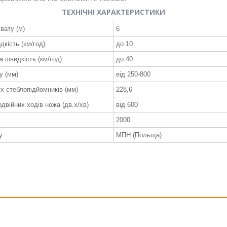
ТЕХНІЧНІ ХАРАКТЕРИСТИКИ
вату (м)
6
кість (км/год)
до 10
а швидкість (км/год)
до 40
у (мм)
від 250-800
ях стеблопідйомників (мм)
228,6
одвійних ходів ножа (дв.х/хв)
від 600
2000
у
МПН (Польща)