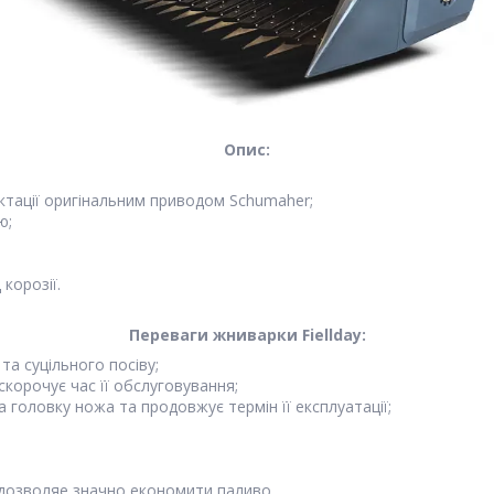
Опис:
тації оригiнальним приводом Schumaher;
ю;
корозії.
Переваги жниварки Fiellday:
а суцiльного посiву;
скорочує час її обслуговування;
головку ножа та продовжує термiн її експлуатації;
 дозволяе значно економити паливо.