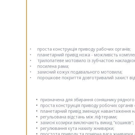
• проста конструкцiя приводу рабочих органiв;
• планетарний привiд ножа - можливiсть комплек
• трилопатеве мотовило iз зубчастою накладко
• посилена рама;
• захисний кожух подавального мотовила;
• порошкове покриття довготривалий захист вiд 
призначена для збирання соняшнику рядного т
проста конструкцiя приводу робочих органiв 
планетарний привiд зменшує навантаження на 
регульована вiдстань мiж лiфтерами;
захиснi козирки виключають викид "кошикiв";
регулювання кута нахилу жниварки;
простота приводу та помiрна вага жниварки