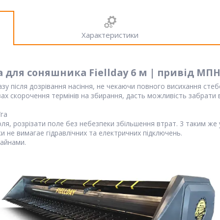
Характеристики
для соняшника Fiellday 6 м | привід МП
зу пiсля дозрiвання насiння, не чекаючи повного висихання стеб
ах скорочення термiнiв на збирання, дасть можливiсть забрати
/га
ля, розрiзати поле без небезпеки збiльшення втрат. 3 таким же
и не вимагае гiдравлiчних та електричних пiдключень.
байнами.