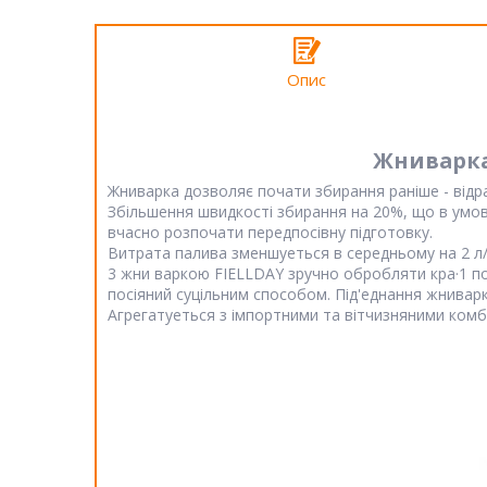
Опис
Жниварка 
Жниварка дозволяє почати збирання ранiше - вiдра
Збiльшення швидкостi збирання на 20%, що в умов
вчасно розпочати передпосiвну пiдготовку.
Витрата палива зменшуеться в середньому на 2 л
3 жни варкою FIELLDAY зручно обробляти кра·1 по
посiяний суцiльним способом. Пiд'еднання жниварк
Агрегатуеться з iмпортними та вiтчизняними ком