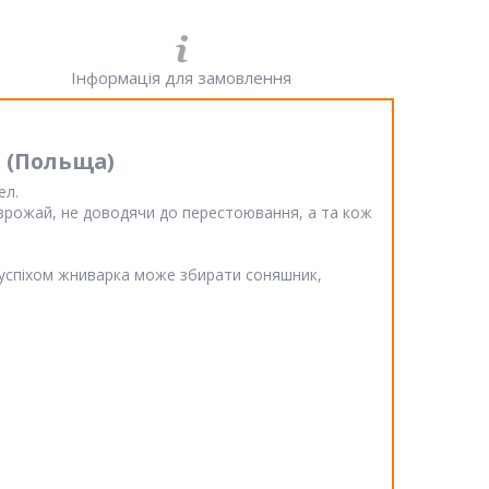
Інформація для замовлення
Н (Польща)
ел.
 врожай, не доводячи до перестоювання, а та кож
 успiхом жниварка може збирати соняшник,