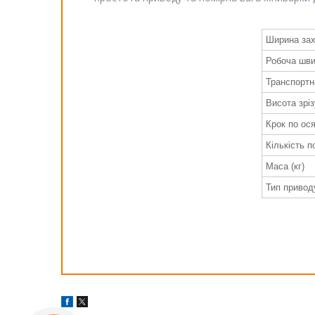
Ширина зах
Робоча швид
Транспортн
Висота зріз
Крок по ос
Кількість п
Маса (кг)
Тип привод