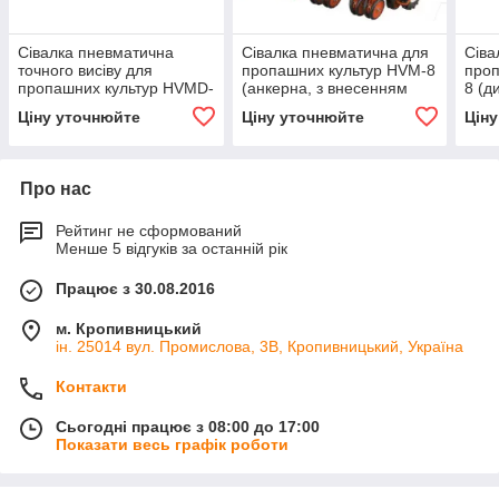
Сівалка пневматична
Сівалка пневматична для
Сіва
точного висіву для
пропашних культур HVM-8
проп
пропашних культур HVMD-
(анкерна, з внесенням
8 (д
DEM-12 No-Till (дискова,
СВУ, 8 рядів, навісна)
Ціну уточнюйте
Ціну уточнюйте
Цін
подвійна рама)
Про нас
Рейтинг не сформований
Менше 5 відгуків за останній рік
Працює з 30.08.2016
м. Кропивницький
ін. 25014 вул. Промислова, 3В, Кропивницький, Україна
Контакти
Сьогодні працює з 08:00 до 17:00
Показати весь графік роботи