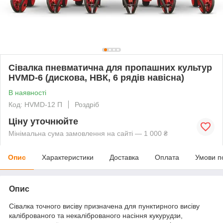
Сівалка пневматична для пропашних культур
HVMD-6 (дискова, НВК, 6 рядів навісна)
В наявності
Код: HVMD-12 П
Роздріб
Ціну уточнюйте
Мінімальна сума замовлення на сайті — 1 000 ₴
Опис
Характеристики
Доставка
Оплата
Умови п
Опис
Сівалка точного висіву призначена для пунктирного висіву
каліброваного та некаліброваного насіння кукурудзи,