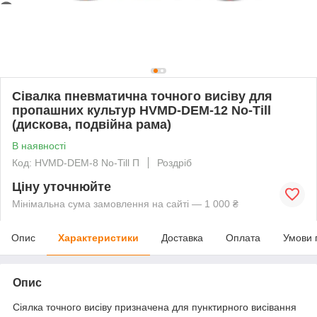
Сівалка пневматична точного висіву для
пропашних культур HVMD-DEM-12 No-Till
(дискова, подвійна рама)
В наявності
Код: HVMD-DEM-8 No-Till П
Роздріб
Ціну уточнюйте
Мінімальна сума замовлення на сайті — 1 000 ₴
Опис
Характеристики
Доставка
Оплата
Умови 
Опис
Сіялка точного висіву призначена для пунктирного висівання