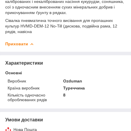
каліброваних і некаліброваних насіння кукурудзи, соняшника,
сої з одночасним внесенням сухих мінеральних добрив і
прикочуванням ґрунту в рядках.
Сівалка пневматична точного висівання для пропашних
культур HVMD-DEM-12 No-Till (дискова, подвійна рама, 12
рядів, навісна
Приховати
Характеристики
Основні
Виробник
Ozduman
Країна виробник
Туреччина
Кількість одночасно
8
оброблюваних рядів
Умови доставки
Нова Пошта