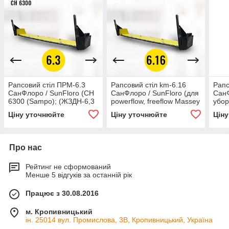
Рапсовий стіл ПРМ-6.3
Рапсовий стіл km-6.16
Рапс
СанФлоро / SunFloro (CH
СанФлоро / SunFloro (для
СанФ
6300 (Sampo); (ЖЗДН-6,3
powerflow, freeflow Massey
убор
(Дон-Лан))
Ferguson)
РСМ-
Ціну уточнюйте
Ціну уточнюйте
Цін
С600
Про нас
Рейтинг не сформований
Менше 5 відгуків за останній рік
Працює з 30.08.2016
м. Кропивницький
ін. 25014 вул. Промислова, 3В, Кропивницький, Україна