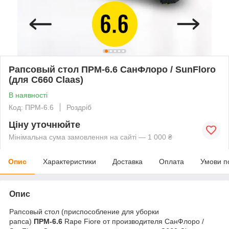
Рапсовый стол ПРМ-6.6 СанФлоро / SunFloro
(для С660 Claas)
В наявності
Код: ПРМ-6.6
Роздріб
Ціну уточнюйте
Мінімальна сума замовлення на сайті — 1 000 ₴
Опис
Характеристики
Доставка
Оплата
Умови п
Опис
Рапсовый стол (приспособление для уборки
рапса)
ПРМ-6.6
Rape Fiore от производителя СанФлоро /