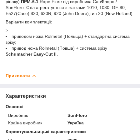
ріпаку)
ПРМ-6.1
Rape Fiore від виробника СанФлоро /
SunFloro. Стіл агрегатується з жатками 1010, 1030, GF-80,
E527(Case);820, 620R, 920 (John Deere);тип 20 (New Holland).
Варіанти комплектації:
>
приводом ножа Rolmetal (Польща) + стандартна система
зрізу;
привод ножа Rolmetal (Повша) + система зрізу
Schumacher Easy-Cut II.
Приховати
Характеристики
Основні
Виробник
SunFloro
Країна виробник
Україна
Користувальницькі характеристики