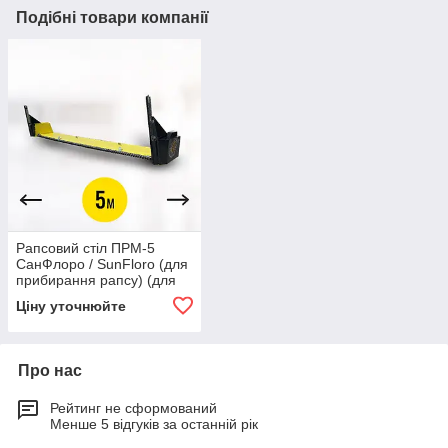
Подібні товари компанії
Рапсовий стіл ПРМ-5
СанФлоро / SunFloro (для
прибирання рапсу) (для
А55-1, ЖЗЕ-5, ЖКН-5-
Ціну уточнюйте
2КПМ-1, ЖУ-5, РСМ
081.27)
Про нас
Рейтинг не сформований
Менше 5 відгуків за останній рік