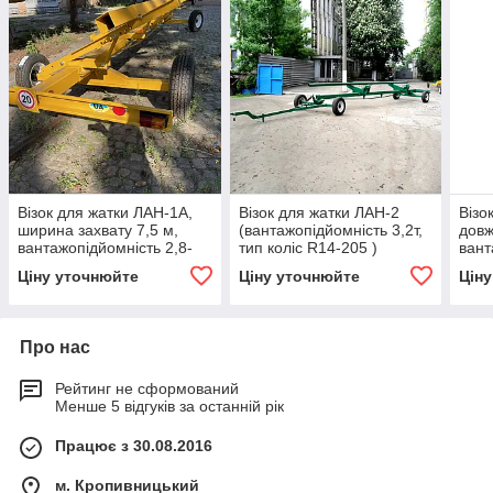
Візок для жатки ЛАН-1А,
Візок для жатки ЛАН-2
Візо
ширина захвату 7,5 м,
(вантажопідйомність 3,2т,
довж
вантажопідйомність 2,8-
тип коліс R14-205 )
вант
3,0 тон
3,5 т
Ціну уточнюйте
Ціну уточнюйте
Цін
Про нас
Рейтинг не сформований
Менше 5 відгуків за останній рік
Працює з 30.08.2016
м. Кропивницький