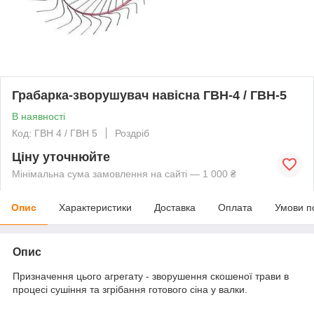
Грабарка-зворушувач навісна ГВН-4 / ГВН-5
В наявності
Код: ГВН 4 / ГВН 5
Роздріб
Ціну уточнюйте
Мінімальна сума замовлення на сайті — 1 000 ₴
Опис
Характеристики
Доставка
Оплата
Умови п
Опис
Призначення цього агрегату - зворушення скошеної трави в
процесі сушіння та згрібання готового сіна у валки.