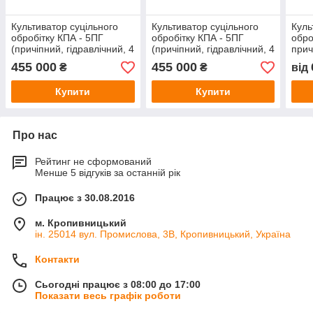
Культиватор суцільного
Культиватор суцільного
Куль
обробітку КПА - 5ПГ
обробітку КПА - 5ПГ
обро
(причіпний, гідравлічний, 4
(причіпний, гідравлічний, 4
прич
ряди, стійка Bellota)
ряди, стійка Bellota)
(стій
455 000
455 000
₴
₴
від
Купити
Купити
Про нас
Рейтинг не сформований
Менше 5 відгуків за останній рік
Працює з 30.08.2016
м. Кропивницький
ін. 25014 вул. Промислова, 3В, Кропивницький, Україна
Контакти
Сьогодні працює з 08:00 до 17:00
Показати весь графік роботи