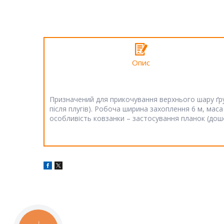
Опис
Призначений для прикочування верхнього шару ґру
після плугів). Робоча ширина захоплення 6 м, мас
особливість ковзанки – застосування планок (дош