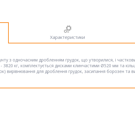
Характеристики
нту з одночасним дробленням грудок, що утворилися, і частков
а - 3820 кг, комплектується дисками клинчастими Ø520 мм та кіль
ок) вирівнювання для дроблення грудок, засипання борозен та в