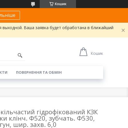
Кошик
льніше
я выходной. Ваша заявка будет обработана в ближайший
Кошик
КТИ
ПОВЕРНЕННЯ ТА ОБМІН
-кільчастий гідрофікований КЗК
ки клінч. Ф520, зубчать. Ф530,
гун, шир. захв. 6,0