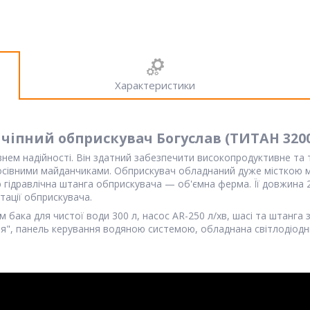
Характеристики
чіпний обприскувач Богуслав (ТИТАН 3200
внем надійності. Він здатний забезпечити високопродуктивне та
сівними майданчиками. Обприскувач обладнаний дуже місткою міст
 гідравлічна штанга обприскувача — об'ємна ферма. Її довжина 2
тації обприскувача.
 бака для чистої води 300 л, насос AR-250 л/хв, шасі та штанга
я", панель керування водяною системою, обладнана світлодіод