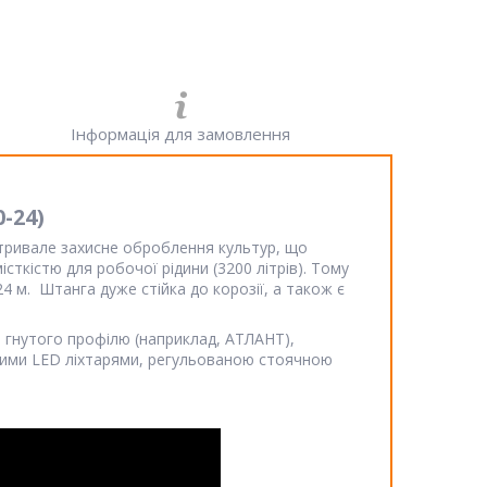
Інформація для замовлення
-24)
 тривале захисне оброблення культур, що
кістю для робочої рідини (3200 літрів). Тому
4 м. Штанга дуже стійка до корозії, а також є
 з гнутого профілю (наприклад, АТЛАНТ),
ними LED ліхтарями, регульованою стоячною