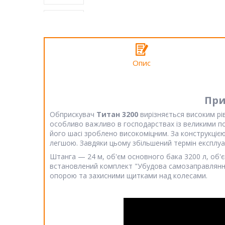
Опис
При
Обприскувач
Титан 3200
вирізняється високим рі
особливо важливо в господарствах із великими по
його шасі зроблено високоміцним. За конструкцією
легшою. Завдяки цьому збільшений термін експлуа
Штанга — 24 м, об'єм основного бака 3200 л, об'єм
встановлений комплект "Убудова самозаправлянн
опорою та захисними щитками над колесами.